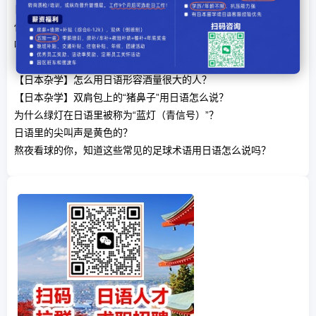
日语中如何在电话中告知对方自己将转接到其他部门？
你知道「リュウグウノオトヒメノモトユイノキリハズシ」是什么
吗
【日本杂学】日语里的「用心棒」到底是什么棒？
【日本杂学】怎么用日语形容酒量很大的人？
【日本杂学】双肩包上的“猪鼻子”用日语怎么说？
为什么绿灯在日语里被称为“蓝灯（青信号）”？
日语里的尖叫声是黄色的？
熬夜看球的你，知道这些常见的足球术语用日语怎么说吗？