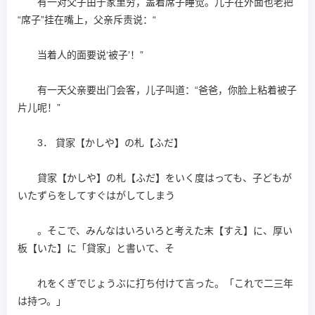
有一对父子由于家里穷，盖着席子睡觉。儿子在外面也老把
“席子”挂在嘴上，父亲斥责说：“
当着人的面要说‘被子’！”
有一天父亲要出门会客，儿子叫道：“爸爸，你脸上粘着被子
片儿呢！”
3． 貸家【かしや】の札【ふだ】
貸家【かしや】の札【ふだ】をいく度はっても、子どもが
いたずらをしてすぐはがしてしまう
。そこで、みんなはいろいろと考えた末【すえ】に、厚い
板【いた】に「貸家」と書いて、そ
れをくぎでじょうぶに打ち付けて言った。「これで二三年
は持つ。」