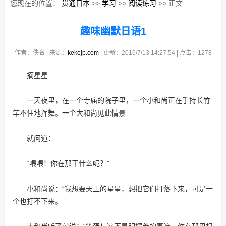
您现在的位置：
贯通日本
>>
学习
>>
阅读练习
>> 正文
趣味幽默日语1
作者：佚名 | 来源：
kekejp.com
| 更新：2016/7/13 14:27:54 | 点击：
1278
摘星星
一天夜里，在一个寺庙的院子里，一个小和尚正在手持长竹
竿不住地挥舞。一个大和尚见此情景
就问道：
“喂喂！你在那干什么呢？”
小和尚说：“我想要天上的星星，想把它们打落下来，可是一
个也打不下来。”