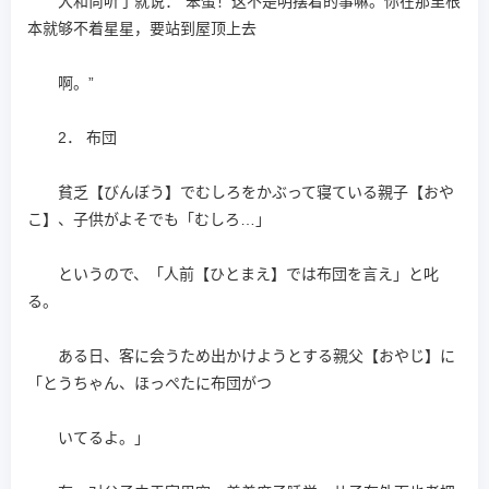
大和尚听了就说：“笨蛋！这不是明摆着的事嘛。你在那里根
本就够不着星星，要站到屋顶上去
啊。”
2． 布団
貧乏【びんぼう】でむしろをかぶって寝ている親子【おや
こ】、子供がよそでも「むしろ…」
というので、「人前【ひとまえ】では布団を言え」と叱
る。
ある日、客に会うため出かけようとする親父【おやじ】に
「とうちゃん、ほっぺたに布団がつ
いてるよ。」