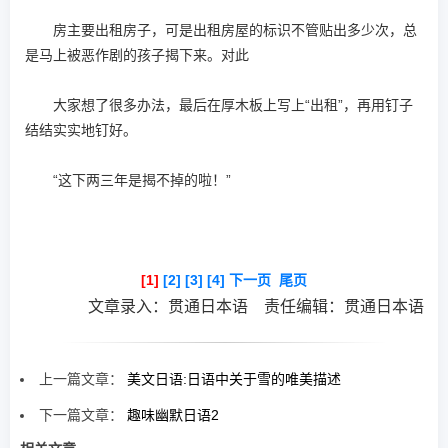
房主要出租房子，可是出租房屋的标识不管贴出多少次，总
是马上被恶作剧的孩子揭下来。对此
大家想了很多办法，最后在厚木板上写上“出租”，再用钉子
结结实实地钉好。
“这下两三年是揭不掉的啦！”
[1]
[2]
[3]
[4]
下一页
尾页
文章录入：贯通日本语 责任编辑：贯通日本语
上一篇文章：
美文日语:日语中关于雪的唯美描述
下一篇文章：
趣味幽默日语2