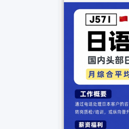
(Moshi moshi, Yamada
jikan ni tsuite oshiete
(喂，是山田先生/女
正式商务场景
：
お電話ありがとうござ
が、ご注文の発送予定
(O-denwa arigatō goza
taihen kyōshuku desu 
deshou ka?)
(感谢您的来电。关于
预计发货时间吗？)
具体时间确认
：
先ほどお伺いした商品
(Saki hodo o-ukagai sh