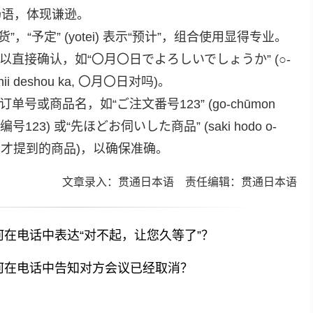
的开场语，体现谦逊。
示“发货”，“予定” (yotei) 表示“预计”，组合使用显得专业。
直接确认，如“〇月〇日でよろしいでしょうか” (○-
roshii deshou ka, 〇月〇日对吗)。
号或商品名，如“ご注文番号123” (go-chūmon
, 订单编号123) 或“先ほどお伺いした商品” (saki hodo o-
ōhin, 刚才提到的商品)，以确保准确。
文章录入：贯通日本语 责任编辑：贯通日本语
何在电话中表达“对不起，让您久等了”？
何在电话中告知对方会议已经取消？