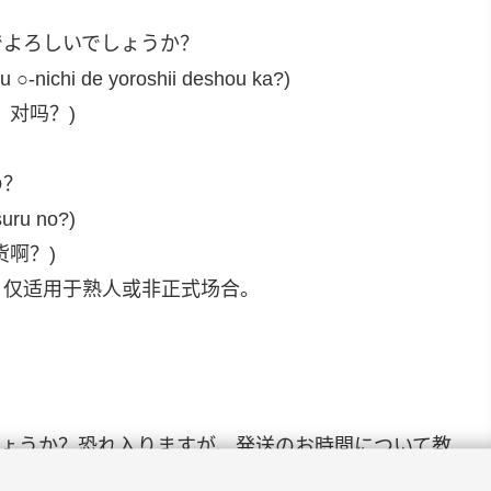
でよろしいでしょうか？
 ○-nichi de yoroshii deshou ka?)
，对吗？)
の？
suru no?)
货啊？)
，仅适用于熟人或非正式场合。
ょうか？恐れ入りますが、発送のお時間について教