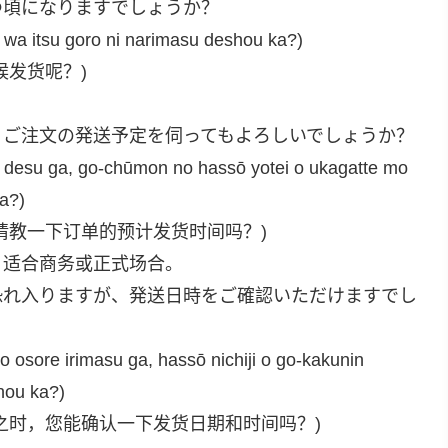
つ頃になりますでしょうか？
 wa itsu goro ni narimasu deshou ka?)
候发货呢？)
、ご注文の発送予定を伺ってもよろしいでしょうか？
 desu ga, go-chūmon no hassō yotei o ukagatte mo
ka?)
请教一下订单的预计发货时间吗？)
，适合商务或正式场合。
恐れ入りますが、発送日時をご確認いただけますでし
ro osore irimasu ga, hassō nichiji o go-kakunin
hou ka?)
之时，您能确认一下发货日期和时间吗？)