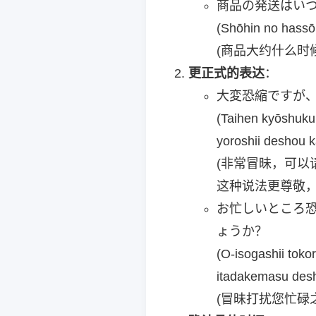
商品の発送はい
(Shōhin no hassō
(商品大约什么时
更正式的表达
：
大変恐縮ですが
(Taihen kyōshuku
yoroshii deshou 
(非常冒昧，可以
这种说法更尊敬
お忙しいところ
ょうか？
(O-isogashii toko
itadakemasu des
(冒昧打扰您忙碌