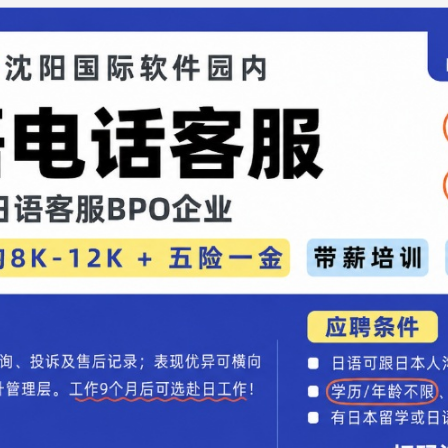
-sama deshou ka? Osore irimasu ga, hassō no o-
 itadakemasu ka?)
士吗？不好意思，可以告诉我发货时间吗？)
います。ご注文番号123の件ですが、大変恐縮です
を伺ってもよろしいでしょうか？
imasu. Go-chūmon bangō ichi ni san no ken desu ga,
ga, go-chūmon no hassō yotei o ukagatte mo yoroshii
订单编号123的事宜，非常冒昧，可以请教一下订单的
について、発送は3月25日でよろしいでしょうか？
ita shōhin ni tsuite, hassō wa sangatsu nijūgo-nichi