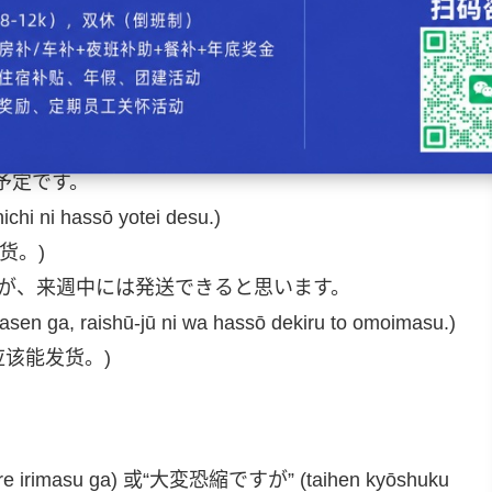
?)
发货是3月25日，对吗？)
予定です。
ichi ni hassō yotei desu.)
货。)
が、来週中には発送できると思います。
asen ga, raishū-jū ni wa hassō dekiru to omoimasu.)
应该能发货。)
irimasu ga) 或“大変恐縮ですが” (taihen kyōshuku