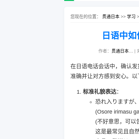
您现在的位置：
贯通日本
>>
学习
日语中如
作者：
贯通日本…
| 
在日语电话会话中，确认发
准确并让对方感到安心。以
标准礼貌表达
：
恐れ入りますが
(Osore irimasu ga
(不好意思，可以
这是最常见且自