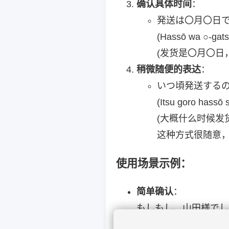
确认具体时间
：
発送は〇月〇日
(Hassō wa ○-gatsu
(发货是〇月〇日
稍微随便的表达
：
いつ頃発送する
(Itsu goro hassō 
(大概什么时候发
这种方式很随意
使用场景示例：
简单确认
：
もしもし、山田様でし
えていただけますか？