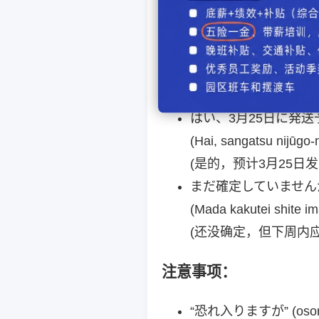
de yoroshii deshou ka
(关于刚才提到的商品，
对方可能的回答：
はい、3月25日に発送
(Hai, sangatsu nijūgo-n
(是的，预计3月25日发
まだ確定していません
(Mada kakutei shite im
(还没确定，但下周内
注意事项：
“恐れ入りますが” (osore 