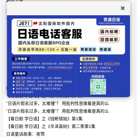
相关文章
✖
写作文对学日语有意义吗？
“丑牛”之年说说日语中那些与“牛”有关的俗语
【日本杂学】日语里笔画数最多的汉字是什么？
【看日剧 学日语】之《天国与地狱》第2集
【看日剧 学日语】之《天国与地狱》第1集
【看日剧 学日语】之《天国与地狱》第2集
【日本杂学】理发店门口的彩色转筒，在日语里怎么说？
【看日剧 学日语】之《天国与地狱》第1集
【日本杂学】发箍在日语叫“喀秋莎”？
【日本杂学】日语里「海老」与「蝦」有什么区别？
N1合格之后如何进一步提升日语水平？
【看日剧 学日语】之《钱断情始》第1集
“日语片假名过多，太难懂”？ 用批判性思维看是真的么
“日语片假名过多，太难懂”？ 用批判性思维看是真的么
【看日剧 学日语】之《钱断情始》第1集
【看日剧 学日语】之《半泽直树》第二季第1集
日语童话故事：夜莺