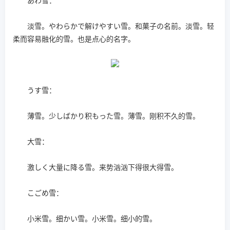
あわ雪：
淡雪。やわらかで解けやすい雪。和菓子の名前。淡雪。轻
柔而容易融化的雪。也是点心的名字。
うす雪：
薄雪。少しばかり积もった雪。薄雪。刚积不久的雪。
大雪：
激しく大量に降る雪。来势汹汹下得很大得雪。
こごめ雪：
小米雪。细かい雪。小米雪。细小的雪。