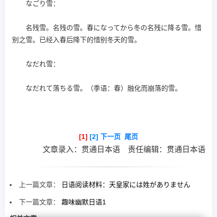
なごり雪：
名残雪。名残の雪。春になってから冬の名残に降る雪。惜
别之雪。已经入春后降下的惜别冬天的雪。
なだれ雪：
なだれて落ちる雪。（季语：春）融化而崩落的雪。
[1]
[2]
下一页
尾页
文章录入：贯通日本语 责任编辑：贯通日本语
上一篇文章：
日语阅读材料：天皇家には姓がありません
下一篇文章：
趣味幽默日语1