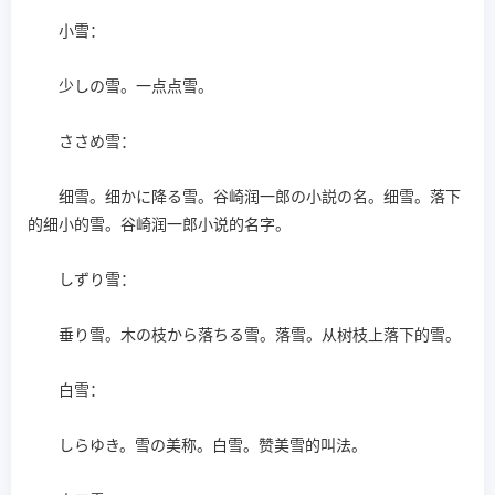
小雪：
少しの雪。一点点雪。
ささめ雪：
细雪。细かに降る雪。谷崎润一郎の小説の名。细雪。落下
的细小的雪。谷崎润一郎小说的名字。
しずり雪：
垂り雪。木の枝から落ちる雪。落雪。从树枝上落下的雪。
白雪：
しらゆき。雪の美称。白雪。赞美雪的叫法。