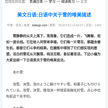
您现在的位置：
贯通日本
>>
学习
>>
阅读练习
>> 正文
美文日语:日语中关于雪的唯美描述
作者：佚名 | 来源：
kekejp.com
| 更新：2016/7/13 13:54:07 | 点击：
1493
雪静静的从天上落下，荡荡着，它们连成一片，飞舞着，宛
如一道长线。它在给人间带来幸福，它们每一片雪花，都蕴含着
生机，都是它们斗争的结果。在磨练中得到了它们想实现的愿
望。洁白的雪花从天飘落，纯洁无暇，象征着圣洁。下边小编为
大家总结一下日语里关于雪的唯美说法。
あわ雪：
泡雪、沫雪。泡のように解けやすい雪。和菓子にも付けら
れている。泡雪，沫雪。像泡沫一样很容易融化的雪。点心中也
有起这个名字的。