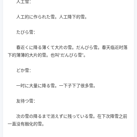
人工雪：
人工的に作られた雪。人工降下的雪。
たびら雪：
春近くに降る薄くて大片の雪。だんびら雪。春天临近时落
下的薄薄的大片的雪。也叫“だんびら雪”。
どか雪：
一时に大量に降る雪。一下子下了很多雪。
友待つ雪：
次の雪の降るまで消えずに残っている雪。在下次降雪之前
一直没有融化的雪。