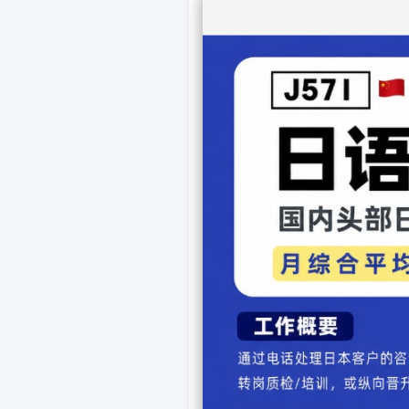
是有一定合理性的。由于汉
换为汉字，有时可能会传递
此，这种做法还有增加同音
的“科学”和“化学”，“电气”、
典”等等，都是这种在西方
顺带一提，日本小学在
中的汉字非常之多，记住这
用不到。
原本古代日语词汇就少
来，而是直接导入，从而让
题。因为把汉字直接套用在