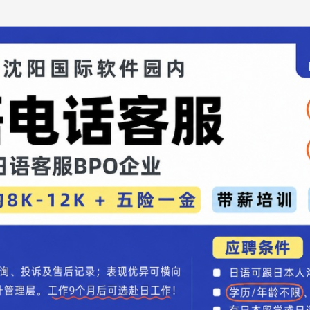
字本身带有色彩，如果把日语中本不存在的概念强行转
出不正确的印象，导致出现“译文不对”的意见。不仅如
异义词的数量，导致更易混淆和混乱的情况。比如现存
“电器”和“电机”，“私立”和“市立”，“辞典”和“字典”、“事
影响下新创造出来的词汇。
教授生物名称时，也都用片假名写。这因为动植物名称
些字和读音费时费力，但它们用途很有限，实际上基本
，或许是受此影响，日本人基本不将汉语词汇翻译过
词汇数量有了飞跃性增加。这么做也不是完全没有问
日语里，让汉字的读音也大大增加了。