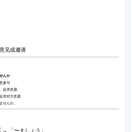
意见或邀请
せんか
意参与
、征求意愿
征求对方意愿
ませんか。
愿
→ 「〜ましょう」