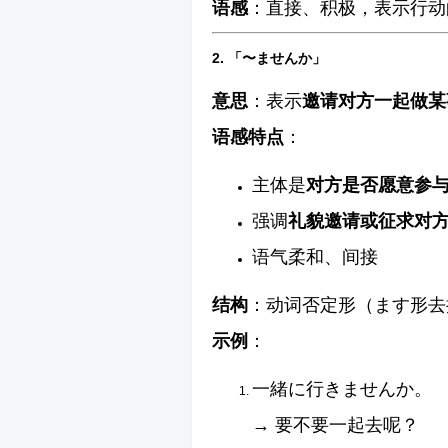
语感
：直接、积极，表示行动
2. 「〜ませんか」
意思
：表示
邀请对方一起做某
语感特点
：
主体是
对方是否愿意参
强调
礼貌邀请或征求对
语气柔和、间接
结构
：动词否定形（ます形去掉
示例
：
一緒に行きませんか。
→ 要不要一起去呢？