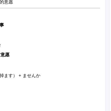
的意愿
事
与
方意愿
ます） + ませんか