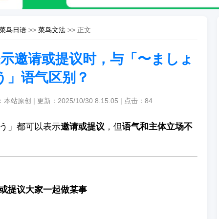
菜鸟日语
>>
菜鸟文法
>> 正文
示邀请或提议时，与「〜ましょ
う」语气区别？
本站原创 | 更新：2025/10/30 8:15:05 | 点击：
84
う」都可以表示
邀请或提议
，但
语气和主体立场不
或提议大家一起做某事