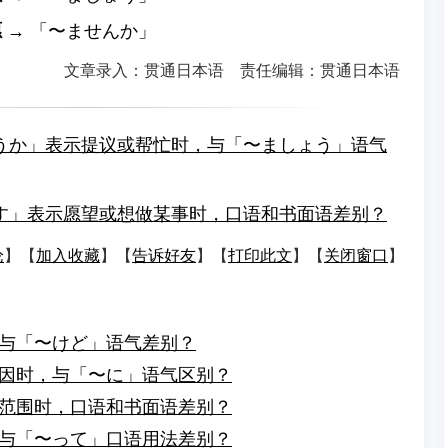
愿
→ 「〜ませんか」
文章录入：贯通日本语 责任编辑：贯通日本语
うか」表示提议或帮忙时，与「〜ましょう」语气
す」表示愿望或想做某事时，口语和书面语差别？
论
】【
加入收藏
】【
告诉好友
】【
打印此文
】【
关闭窗口
】
与「〜けど」语气差别？
因时，与「〜に」语气区别？
范围时，口语和书面语差别？
与「〜って」口语用法差别？