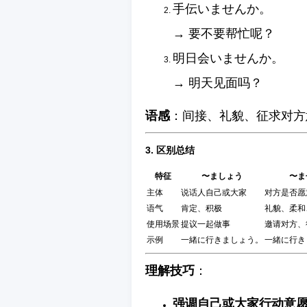
手伝いませんか。
→ 要不要帮忙呢？
明日会いませんか。
→ 明天见面吗？
语感
：间接、礼貌、征求对方
3. 区别总结
特征
〜ましょう
〜ま
主体
说话人自己或大家
对方是否愿
语气
肯定、积极
礼貌、柔和
使用场景
提议一起做事
邀请对方、
示例
一緒に行きましょう。
一緒に行き
理解技巧
：
强调自己或大家行动意