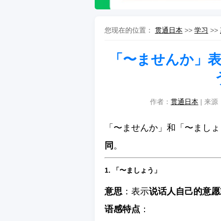
您现在的位置：
贯通日本
>>
学习
>>
「〜ませんか」表
作者：
贯通日本
| 来源：
「〜ませんか」和「〜ましょ
同
。
1. 「〜ましょう」
意思
：表示
说话人自己的意愿
语感特点
：