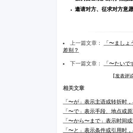
邀请对方、征求对方意
上一篇文章：
「〜ましょ
差别？
下一篇文章：
「〜たいで
【
发表评
相关文章
「〜が」表示主语或转折时，
「〜で」表示手段、地点或原
「〜から〜まで」表示时间或
「〜と」表示条件或引用时，