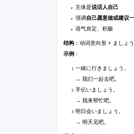
主体是
说话人自己
强调
自己愿意做或建议
语气肯定、积极
结构
：动词意向形 + ましょ
示例
：
一緒に行きましょう。
→ 我们一起去吧。
手伝いましょう。
→ 我来帮忙吧。
明日会いましょう。
→ 明天见吧。