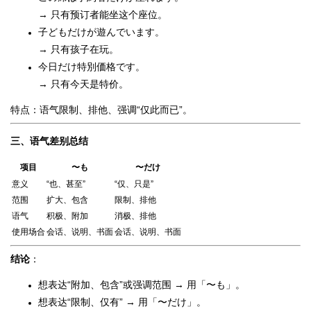
→ 只有预订者能坐这个座位。
子どもだけが遊んでいます。
→ 只有孩子在玩。
今日だけ特別価格です。
→ 只有今天是特价。
特点：语气限制、排他、强调“仅此而已”。
三、语气差别总结
项目
〜も
〜だけ
意义
“也、甚至”
“仅、只是”
范围
扩大、包含
限制、排他
语气
积极、附加
消极、排他
使用场合
会话、说明、书面
会话、说明、书面
结论
：
想表达“附加、包含”或强调范围 → 用「〜も」。
想表达“限制、仅有” → 用「〜だけ」。