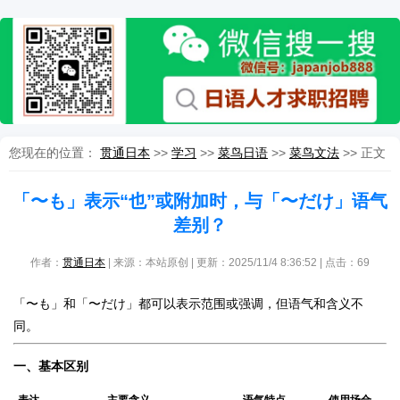
您现在的位置：
贯通日本
>>
学习
>>
菜鸟日语
>>
菜鸟文法
>> 正文
「〜も」表示“也”或附加时，与「〜だけ」语气
差别？
作者：
贯通日本
| 来源：本站原创 | 更新：2025/11/4 8:36:52 | 点击：
69
「〜も」和「〜だけ」都可以表示范围或强调，但语气和含义不
同。
一、基本区别
表达
主要含义
语气特点
使用场合