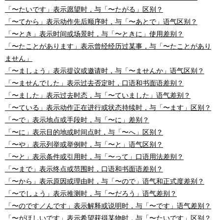
「〜たいです」表示愿望时，与「〜たがる」区别？
「〜てから」表示动作先后顺序时，与「〜あとで」语气区别？
「〜とき」表示时间或场景时，与「〜ときに」使用差别？
「〜たことがあります」表示曾经经历过某事，与「〜たことがあり
ません」
「〜ましょう」表示提议或邀请时，与「〜ませんか」语气区别？
「〜ませんでした」表示过去否定时，口语和书面语差别？
「〜ました」表示过去时态，与「〜ていました」语气差别？
「〜ている」表示动作正在进行或状态持续时，与「〜ます」区别？
「〜で」表示地点或手段时，与「〜に」差别？
「〜に」表示目的地或时间点时，与「〜へ」区别？
「〜や」表示列举或举例时，与「〜と」语气区别？
「〜と」表示条件或引用时，与「〜って」口语用法差别？
「〜まで」表示终点或范围时，口语和书面语差别？
「〜から」表示原因或理由时，与「〜ので」语气和正式度差别？
✖
「〜でしょう」表示推测时，与「〜だろう」语气差别？
「〜のです／んです」表示解释或说明时，与「〜です」语气差别？
「〜がほしいです」表示希望获得某物时，与「〜たいです」区别？