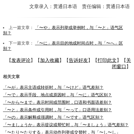
文章录入：贯通日本语 责任编辑：贯通日本语
上一篇文章：
「〜や」表示列举或举例时，与「〜と」语气区
别？
下一篇文章：
「〜に」表示目的地或时间点时，与「〜へ」区
别？
【
发表评论
】【
加入收藏
】【
告诉好友
】【
打印此文
】【
关
闭窗口
】
相关文章
「〜が」表示主语或转折时，与「〜けど」语气差别？
「〜で」表示手段、地点或原因时，与「〜に」语气区别？
「〜から〜まで」表示时间或范围时，口语和书面语差别？
「〜と」表示条件或引用时，与「〜って」口语用法差别？
「〜の」表示解释或强调时，与「〜です」语气区别？
「〜ましょうか」表示提议或帮忙时，与「〜ましょう」语气差别？
「〜たり〜たりする」表示动作列举或交替时，与「〜し〜し」