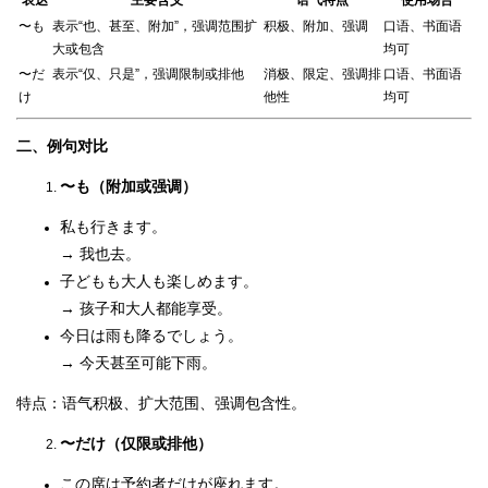
〜も
表示“也、甚至、附加”，强调范围扩
积极、附加、强调
口语、书面语
大或包含
均可
〜だ
表示“仅、只是”，强调限制或排他
消极、限定、强调排
口语、书面语
け
他性
均可
二、例句对比
〜も（附加或强调）
私も行きます。
→ 我也去。
子どもも大人も楽しめます。
→ 孩子和大人都能享受。
今日は雨も降るでしょう。
→ 今天甚至可能下雨。
特点：语气积极、扩大范围、强调包含性。
〜だけ（仅限或排他）
この席は予約者だけが座れます。