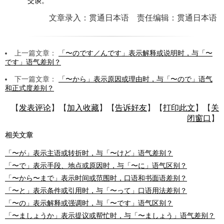
交谈。
文章录入：贯通日本语 责任编辑：贯通日本语
上一篇文章：
「〜のです／んです」表示解释或说明时，与「〜
です」语气差别？
下一篇文章：
「〜から」表示原因或理由时，与「〜ので」语气
和正式度差别？
【
发表评论
】【
加入收藏
】【
告诉好友
】【
打印此文
】【
关
闭窗口
】
相关文章
「〜が」表示主语或转折时，与「〜けど」语气差别？
「〜で」表示手段、地点或原因时，与「〜に」语气区别？
「〜から〜まで」表示时间或范围时，口语和书面语差别？
「〜と」表示条件或引用时，与「〜って」口语用法差别？
「〜の」表示解释或强调时，与「〜です」语气区别？
「〜ましょうか」表示提议或帮忙时，与「〜ましょう」语气差别？