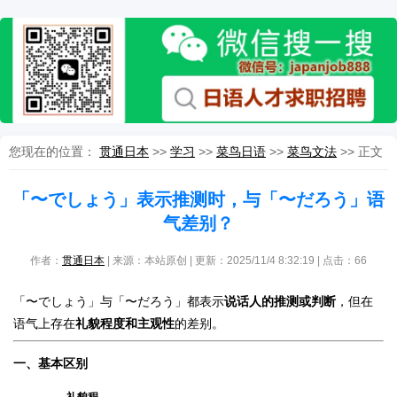
您现在的位置：
贯通日本
>>
学习
>>
菜鸟日语
>>
菜鸟文法
>> 正文
「〜でしょう」表示推测时，与「〜だろう」语
气差别？
作者：
贯通日本
| 来源：本站原创 | 更新：2025/11/4 8:32:19 | 点击：
66
「〜でしょう」与「〜だろう」都表示
说话人的推测或判断
，但在
语气上存在
礼貌程度和主观性
的差别。
一、基本区别
礼貌程