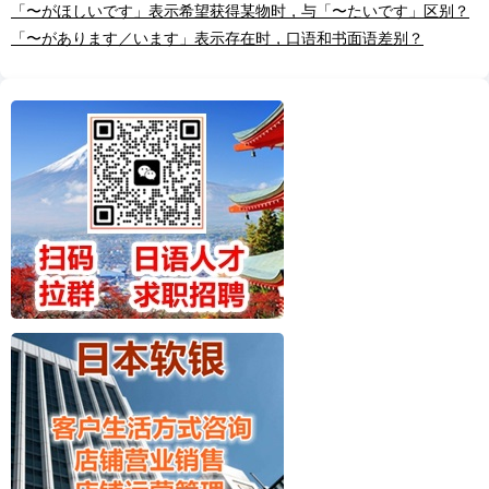
「〜がほしいです」表示希望获得某物时，与「〜たいです」区别？
「〜があります／います」表示存在时，口语和书面语差别？