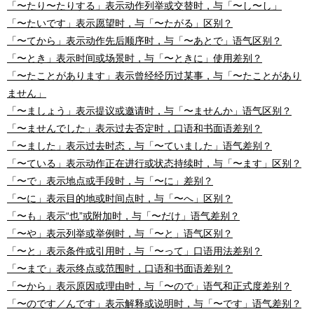
「〜たり〜たりする」表示动作列举或交替时，与「〜し〜し」
「〜たいです」表示愿望时，与「〜たがる」区别？
「〜てから」表示动作先后顺序时，与「〜あとで」语气区别？
「〜とき」表示时间或场景时，与「〜ときに」使用差别？
「〜たことがあります」表示曾经经历过某事，与「〜たことがあり
ません」
「〜ましょう」表示提议或邀请时，与「〜ませんか」语气区别？
「〜ませんでした」表示过去否定时，口语和书面语差别？
「〜ました」表示过去时态，与「〜ていました」语气差别？
「〜ている」表示动作正在进行或状态持续时，与「〜ます」区别？
「〜で」表示地点或手段时，与「〜に」差别？
「〜に」表示目的地或时间点时，与「〜へ」区别？
「〜も」表示“也”或附加时，与「〜だけ」语气差别？
「〜や」表示列举或举例时，与「〜と」语气区别？
「〜と」表示条件或引用时，与「〜って」口语用法差别？
「〜まで」表示终点或范围时，口语和书面语差别？
✖
「〜から」表示原因或理由时，与「〜ので」语气和正式度差别？
「〜のです／んです」表示解释或说明时，与「〜です」语气差别？