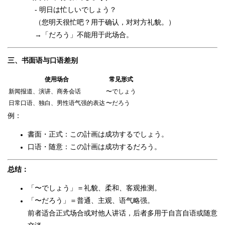
- 明日は忙しいでしょう？
（您明天很忙吧？用于确认，对对方礼貌。）
→「だろう」不能用于此场合。
三、书面语与口语差别
使用场合
常见形式
新闻报道、演讲、商务会话
〜でしょう
日常口语、独白、男性语气强的表达
〜だろう
例：
書面・正式：この計画は成功するでしょう。
口语・随意：この計画は成功するだろう。
总结：
「〜でしょう」＝礼貌、柔和、客观推测。
「〜だろう」＝普通、主观、语气略强。
前者适合正式场合或对他人讲话，后者多用于自言自语或随意