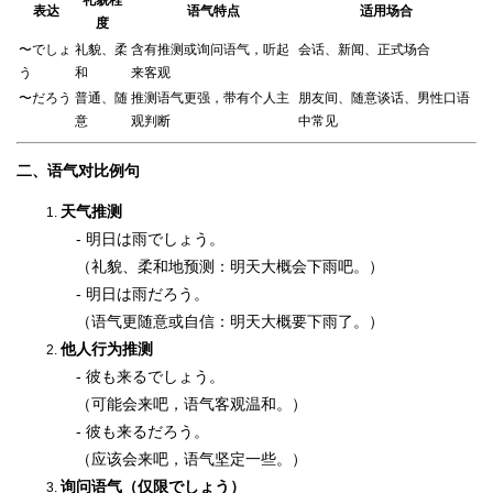
表达
语气特点
适用场合
度
〜でしょ
礼貌、柔
含有推测或询问语气，听起
会话、新闻、正式场合
う
和
来客观
〜だろう
普通、随
推测语气更强，带有个人主
朋友间、随意谈话、男性口语
意
观判断
中常见
二、语气对比例句
天气推测
- 明日は雨でしょう。
（礼貌、柔和地预测：明天大概会下雨吧。）
- 明日は雨だろう。
（语气更随意或自信：明天大概要下雨了。）
他人行为推测
- 彼も来るでしょう。
（可能会来吧，语气客观温和。）
- 彼も来るだろう。
（应该会来吧，语气坚定一些。）
询问语气（仅限でしょう）