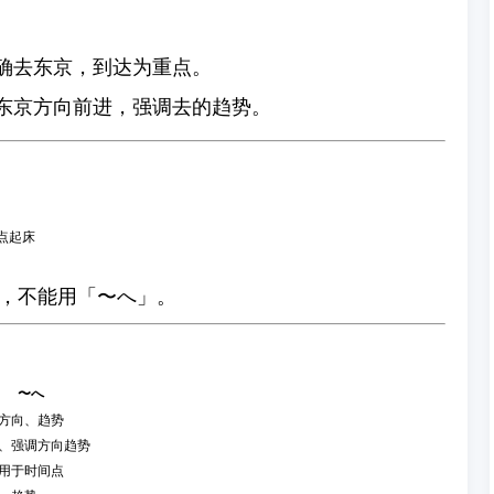
明确去东京，到达为重点。
朝东京方向前进，强调去的趋势。
9点起床
，不能用「〜へ」。
〜へ
方向、趋势
、强调方向趋势
用于时间点