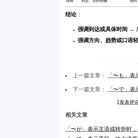
强调
到达、目的明确
朝向
结论
：
强调到达或具体时间
→ 
强调方向、趋势或口语
上一篇文章：
「〜も」表
下一篇文章：
「〜で」表
【
发表评
相关文章
「〜が」表示主语或转折时，