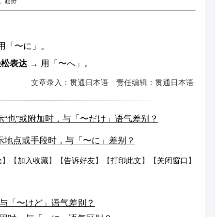
、趋势
用「〜に」。
轻松表达
→ 用「〜へ」。
文章录入：贯通日本语 责任编辑：贯通日本语
示“也”或附加时，与「〜だけ」语气差别？
示地点或手段时，与「〜に」差别？
论
】【
加入收藏
】【
告诉好友
】【
打印此文
】【
关闭窗口
】
与「〜けど」语气差别？