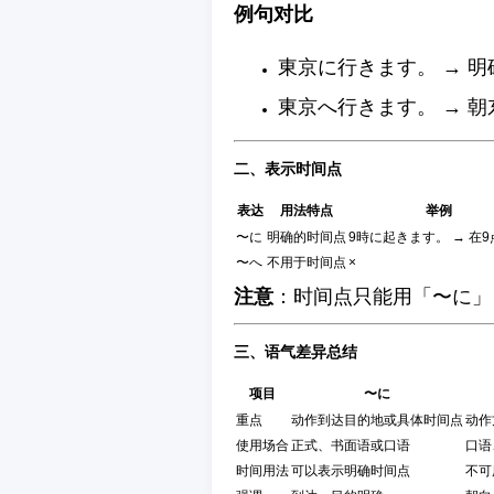
例句对比
東京に行きます。 → 
東京へ行きます。 → 
二、表示时间点
表达
用法特点
举例
〜に
明确的时间点
9時に起きます。 → 在
〜へ
不用于时间点
×
注意
：时间点只能用「〜に」
三、语气差异总结
项目
〜に
重点
动作到达目的地或具体时间点
动作
使用场合
正式、书面语或口语
口语
时间用法
可以表示明确时间点
不可