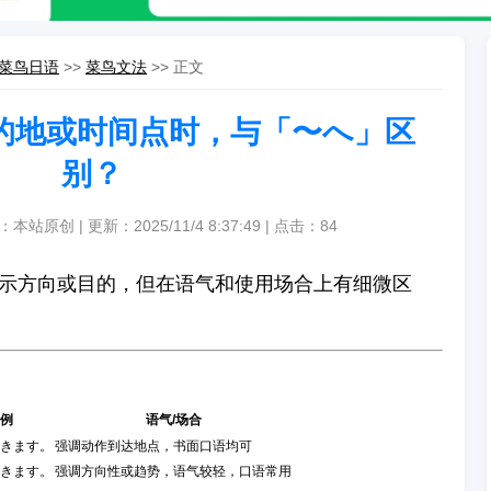
菜鸟日语
>>
菜鸟文法
>> 正文
的地或时间点时，与「〜へ」区
别？
：本站原创 | 更新：2025/11/4 8:37:49 | 点击：
84
示方向或目的，但在语气和使用场合上有细微区
例
语气/场合
きます。
强调动作到达地点，书面口语均可
きます。
强调方向性或趋势，语气较轻，口语常用