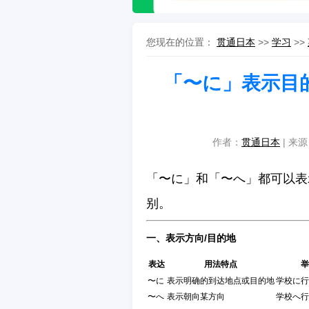
您现在的位置：
贯通日本
>>
学习
>>
「〜に」表示目
作者：
贯通日本
| 来源
「〜に」和「〜へ」都可以表
别。
一、表示方向/目的地
表达
用法特点
举
〜に
表示明确的到达地点或目的地
学校に行
〜へ
表示朝向某方向
学校へ行