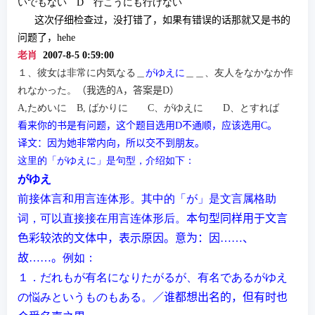
いでもない
D
行こうにも行けない
这
次仔
细检查过
，没打
错
了，如果有
错误
的
话
那就又是
书
的
问题
了，
hehe
老肖
2007-8-5 0:59
:00
１、彼女は非常に内気なる＿
がゆえに
＿＿、友人をなかなか作
れなかった。
（我
选
的
A
，答案是
D
）
A,
ためいに
B,
ばかりに
C
、がゆえに
D
、とすれば
看来你的书是有问题，这个题目选用
D
不通顺，应该选用
C
。
译文：因为她非常内向，所以交不到朋友。
这里的
「がゆえに」
是句型，介绍如下：
がゆえ
前接体言和用言
连
体形。其中的
「が」是文言属格助
词
，可以直接接在用言
连
体形后。
本句型同
样
用于文言
色彩
较浓
的文体中，表示原因。意
为
：因……、
故……。
例如：
１．だれもが有名になりたがるが、有名であるがゆえ
の悩みというものもある。
／
谁
都想出名的
，但有
时
也