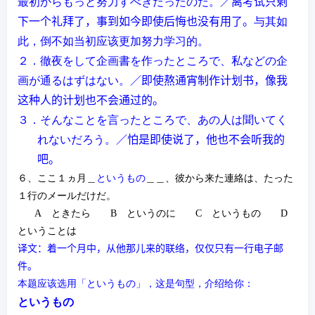
最初からもっと努力すべきだったのだ。
／离考
试
只剩
下一个礼拜了，事到如今
即使后悔也没有用了。
与其如
此，倒不如当初
应该
更加努力学
习
的。
２．徹夜をして企画書を作ったところで、私などの企
画が通るはずはない。
／即使熬通宵制作
计
划
书
，像我
这种
人的
计
划也不会通
过
的。
３．そんなことを言ったところで、あの人は聞いてく
れないだろう。
／
怕是即使说了，他也不会听我的
吧。
６、ここ１ヵ月＿
というもの
＿＿、彼から来た連絡は、たった
１行のメールだけだ。
A
ときたら
B
というのに
C
というもの
D
ということは
译文：着一个月中，从他那儿来的联络，仅仅只有一行电子邮
件。
本题应该选用
「というもの」
，这是句型，介绍给你：
というもの