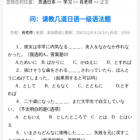
您现在的位置：
贯通日本
>>
学习
>>
肖老师
>> 正文
问：请教几道日语一级语法题
作者：
肖老师
| 来源：本站原创 | 更新：2007/12/9 9:14:14 | 点击：
1559
１、彼女は非常に内気なる＿＿＿、友人をなかなか作れな
かった。
（我
选
的
A
，答案是
D
）
A,
ためいに
B,
ばかりに
C
、がゆえに
D
、とすれば
２、抜けそうな歯をさわる＿＿＿さわっていたら、ほんと
うにぬけてしまった。（如果用すると可以
吗
）
A
、として
B
、ともなく
C
、とともに
D,
とす
れば
４、二十歳になった＿＿＿、まだ大学生で自立していな
い。
（不太明白的是
C
选项
）
A
ともいえ
B
としたところで
C
とは
D
とはい
え
５、いまさらどんなに後悔した＿＿＿、失敗を元に戻すこ