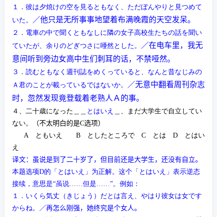
１．彼は夕焼けの空を見るともなく、ただぼんやりと見つめて
／他只是无所事事地望着布满晚霞的天空发呆。
いた。
２．電車の中で聞くともなしに隣の女子高校生たちの話を聞い
／在电车里，我无
ていたが、余りのどぎつさに唖然とした。
意间听到旁边女高中生们刺耳的话，不禁哑然。
３．読むともなく週刊誌をめくっていると、なんと昔なじみの
／无意中翻看周刊杂志
Ａ君のことが載っているではないか。
时，忽然发现竟登载着老熟人Ａ的事。
４、二十歳になった＿＿
とはいえ
＿、まだ大学生で自立してい
ない。
（不太明白的是
C
选项
）
A
ともいえ
B
としたところで
C
とは
D
とはい
え
译文：虽说是到了二十岁了，但目前还是大学生，还没有自立。
本题选项
D
的
「とはいえ」
为
正解。这个
「とはいえ」
表示逆态
接续，意思是“虽说……但是……”。例如：
１．いくら気丈（きじょう）だとは言え、やはり彼女は女です
からね。
／再怎么刚强，她终究是个女人。