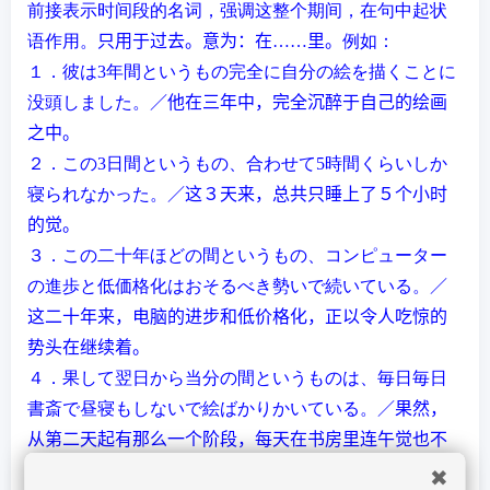
前接表示
时间
段的名
词
，
强调这
整个期
间
，在句中起状
语
作用
。
只用于
过
去。
意
为
：在
……里。
例如：
１．彼は
3
年間というもの完全に自分の絵を描くことに
没頭しました。
／他在三年中，完全沉醉于自己的
绘
画
之中。
２．この
3
日間というもの、合わせて
5
時間くらいしか
寝られなかった。
／
这
３天来，
总
共只睡上了５个小
时
的
觉
。
３．この二十年ほどの間というもの、コンピューター
の進歩と低価格化はおそるべき勢いで続いている。
／
这
二十年来，
电脑
的
进步
和低价格化，正以令人吃惊的
势头
在
继续
着。
４．果して翌日から当分の間というものは、毎日毎日
書斎で昼寝もしないで絵ばかりかいている。
／果然，
从第二天起有那
么
一个
阶
段，
每
天
在
书
房里
连
午
觉
也不
睡，只管画画
。
✖