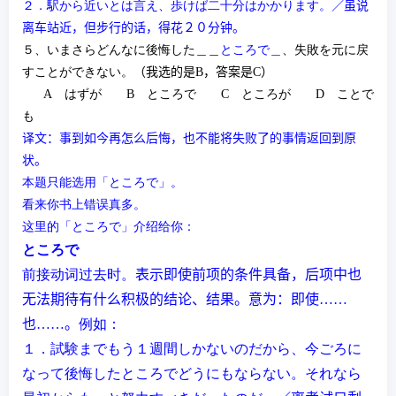
２．駅から近いとは言え、歩けば二十分はかかります。
／虽说
离车站近，但步行的话，得花
２０
分钟。
５、いまさらどんなに後悔した＿＿
ところで＿
、失敗を元に戻
すことができない。
（我
选
的是
B
，答案是
C
）
A
はずが
B
ところで
C
ところが
D
ことで
も
译文：事到如今再怎么后悔，也不能将失败了的事情返回到原
状。
本题只能选用
「ところで」
。
看来你书上错误真多。
这里的
「ところで」
介绍给你：
ところで
前接
动词过
去
时
。
表示即使前
项
的条件具
备
，后
项
中也
无法期待有什
么积
极的
结论
、
结
果。意
为
：即使……
也……。
例如：
１．試験までもう１週間しかないのだから、今ごろに
なって後悔したところでどうにもならない。それなら