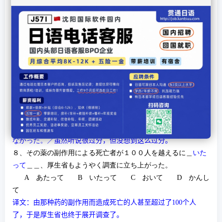
７、彼女が、幼なじみの彼と結婚することになろうとは、想像
だに＿
しませんでした
＿＿。
A
します
B
しました
C
しません
D
しませ
んでした
译
文：她根本就没有想到跟两小无猜的他
结
婚了。
这
里的「～とは想像だにしなかった」是
惯
用句型，表示
对
前
项
情况根本没有想到。本句型也可以
说
成「～とは思ってもみなか
った」。例如：
１．奇遇だね。こんな所で君に会えるとは思ってもみなかった
よ。
／真凑巧啊，我
连
想都没想到会在
这种
地方
见
到你。
２．ひどいとは聞いていたが、こんなにひどいとは想像だにし
なかった。
／
虽
然听
说
很
过
分，但没想到
这么过
分。
８、その薬の副作用による死亡者が１００人を越えるに＿
いた
って
＿＿、厚生省もようやく調査に立ち上がった。
A
あたって
B
いたって
C
おいて
D
かんし
て
译文：由那种药的副作用而造成死亡的人甚至超过了
100
个人
了，于是厚生省也终于展开调查了。