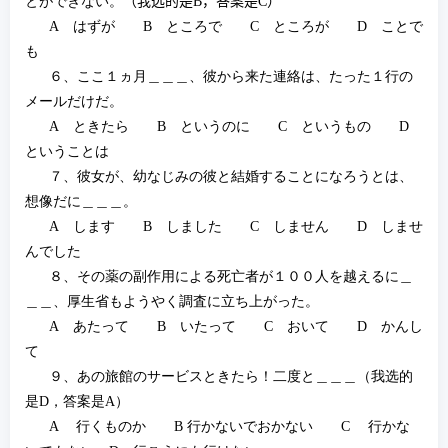
とができない。
（我
选
的是
B
，答案是
C
）
A
はずが
B
ところで
C
ところが
D
ことで
も
６、ここ１ヵ月＿＿＿、彼から来た連絡は、たった１行の
メールだけだ。
A
ときたら
B
というのに
C
というもの
D
ということは
７、彼女が、幼なじみの彼と結婚することになろうとは、
想像だに＿＿＿。
A
します
B
しました
C
しません
D
しませ
んでした
８、その薬の副作用による死亡者が１００人を越えるに＿
＿＿、厚生省もようやく調査に立ち上がった。
A
あたって
B
いたって
C
おいて
D
かんし
て
９、あの旅館のサービスときたら！二度と＿＿＿（我
选
的
是
D
，答案是
A
）
A
行くものか
B
行かないでおかない
C
行かな