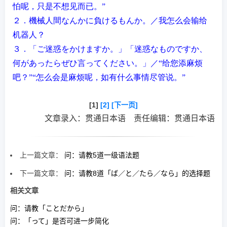
怕呢，只是不想
见
而已。
”
２．機械人間なんかに負けるもんか。／我怎
么
会
输给
机器人？
３．「ご迷惑をかけますか。」「迷惑なものですか、
何があったらぜひ言ってください。」／“给
您添麻
烦
吧？”“怎
么
会是麻
烦
呢，如有什
么
事情尽管
说
。
”
[1]
[2]
[下一页]
文章录入：贯通日本语 责任编辑：贯通日本语
上一篇文章：
问：请教5道一级语法题
下一篇文章：
问：请教8道「ば／と／たら／なら」的选择题
相关文章
问：请教「ことだから」
问：「って」是否可进一步简化