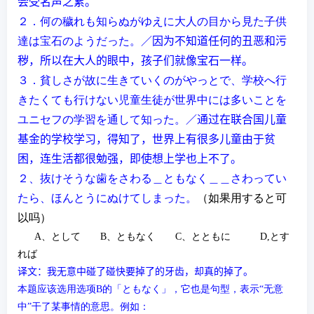
会受名声之累
。
２．何の穢れも知らぬがゆえに大人の目から見た子供
達は宝石のようだった。
／因
为
不知道任何的丑
恶
和
污
秽
，所以在大人的眼中，孩子
们
就像宝石一
样
。
３．貧しさが故に生きていくのがやっとで、学校へ行
きたくても行けない児童生徒が世界中には多いことを
ユニセフの学習を通して知った。
／通
过
在
联
合国儿童
基金的学校学
习
，得知了，世界上有很
多儿童由于
贫
困
，
连
生活都很勉
强
，即使想上学也上不了。
２、抜けそうな歯をさわる＿ともなく＿＿さわってい
たら、ほんとうにぬけてしまった。
（如果用すると可
以
吗
）
A
、として
B
、ともなく
C
、とともに
D,
とす
れば
译文：我无意中碰了碰快要掉了的牙齿，却真的掉了。
本题应该选用选项
B
的
「ともなく」
，它也是句型，表示“无意
中”干了某事情的意思。例如：