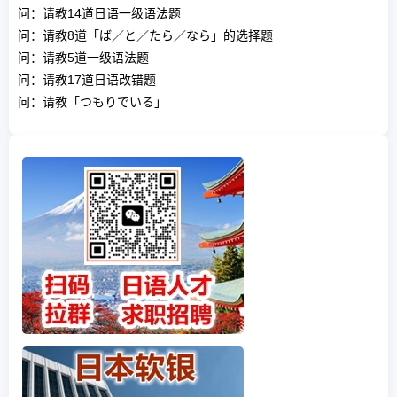
问：请教14道日语一级语法题
问：请教8道「ば／と／たら／なら」的选择题
问：请教5道一级语法题
问：请教17道日语改错题
问：请教「つもりでいる」