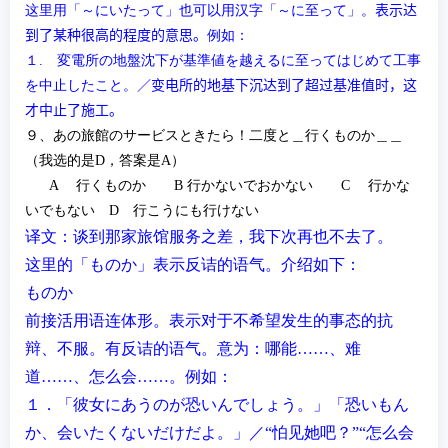
这里用
「～にいたって」
也可以用汉字
「～に至って」。
表示达
到了某种很高的程度的意思。
例如：
１
.
変電所の地盤沈下が基準値
を越えるに至って
はじめて工事
を中止したこと。
／
变电所的地基下沉达到了超过基准值时，这
才中止了施工。
９、あの旅館のサービスときたら！二度と＿行くものか＿＿
（我
选
的是
D
，答案是
A
）
A
行くものか
B
行かないでおかない
C
行かな
いでもない
D
行こうにも行けない
译
文
：
谈
到
那家旅
馆
服
务
之差，我下次再也不去了。
这
里
的「ものか」表示反
诘
的
语
气
。介
绍
如下：
ものか
前接活用
语连
体形
。表示
对
于不希望
发
生的事
态
的抗
辩
、不服。
有反
诘
的
语
气。
意
为
：哪能…
…、
难
道
……、怎
么
会
……。例如：
１．「彼女にあうのが恐いんでしょう。」「恐いもん
か、会いたくないだけだよ。」／“怕
见
她吧？”“怎
么
会