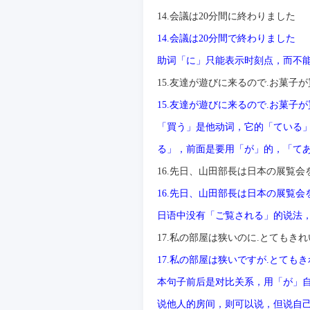
14.
会議は
20
分間に終わりました
14.
会議は
20
分間で終わりました
助
词
「に」只能表示
时
刻点，而不
15.
友達が遊びに来るので
.
お菓子が
15.
友達が遊びに来るので
.
お菓子が
「買う」是他
动词
，它的「ている
る」，前面是要用「が」的，「て
16.
先日、山田部長は日本の展覧会
16.
先日、山田部長は日本の展覧会
日
语
中没有「ご覧される」的
说
法
17.
私の部屋は狭いのに
.
とてもきれ
17.
私の部屋は狭いですが
.
とてもき
本句子前后是
对
比
关
系，用「が」
说
他人的房
间
，
则
可以
说
，但
说
自