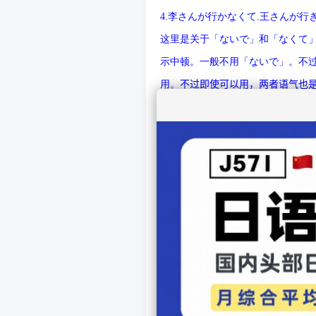
4.
李さんが行かなくて
.
王さんが行
这
里是
关
于「ないで」和「なくて
示中
顿
。一般不用「ないで」。不
用。
不
过
即使可以用，两者
语
气也
1.
李さんが行かないで、王さんが
当知道明天有人出差，但我不知道
2.
明日の出張は、李さんが行きます
于是
领导
就回答我：
いいえ、李さんが行かなくて、王
5.
私はお父さんに腕時計を買わせま
5.
私はお父さんに腕時計を買っても
动词
使役
态
「せる／させる」只能
る」是失礼的，
应该
用「てもらう
6.
先生の話によると
.
佐藤さんは住