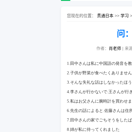
您现在的位置：
贯通日本
>>
学习
问：
作者：
肖老师
| 来源
1.
田中さんは私に中国語の発音を教
2.
子供が野菜が食べたくありません
3.
そんな失礼な話はしなかったほう
4.
李さんが行かないで
.
王さんが行
5.
私はお父さんに腕時計を買わせま
6.
先生の話によると
.
佐藤さんは住
7.
田中さんの家でごちそうをしたば
8.
姉が私に待ってくれました