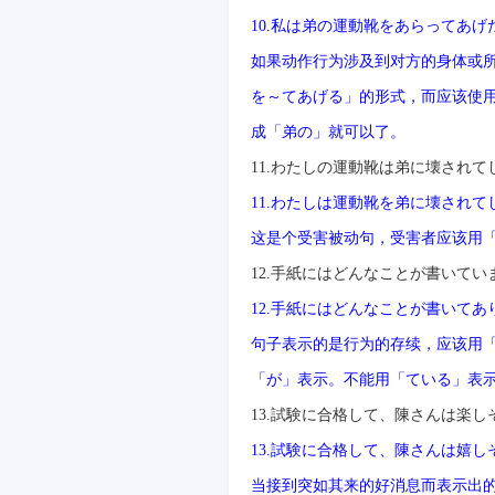
10.
私は弟の運動靴をあらってあげ
如果
动
作行
为涉
及到
对
方的身体或
を～てあげる」的形式，而
应该
使
成「弟の」就可以了。
11.
わたしの運動靴は弟に壊されて
11.
わたしは運動靴を弟に壊されて
这
是个受害被
动
句，受害者
应该
用
12.
手紙にはどんなことが書いてい
12.
手紙にはどんなことが書いてあ
句子表示的是行
为
的存
续
，
应该
用
「が」表示。不能用「ている」表
13.
試験に合格して、陳さんは楽し
13.
試験に合格して、陳さんは嬉し
当接到突如其来的好消息而表示出