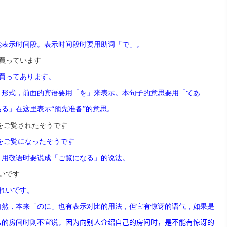
能表示
时间
段。表示
时间
段
时
要用助
词
「で」。
買っています
買ってあります。
」形式，前面的
宾语
要用「を」来表示。本句子的意思要用「てあ
ある」在
这
里表示
“
预
先准
备
”
的意思。
をご覧されたそうです
をご覧になったそうです
，用敬
语时
要
说
成「ご覧になる」的
说
法。
いです
れいです。
自然，本来「のに」也有表示
对
比的用法，但它有惊
讶
的
语
气，如果是
己的房
间时则
不宜
说
。
因
为
向
别
人介
绍
自己的房
间时
，是不能有惊
讶
的