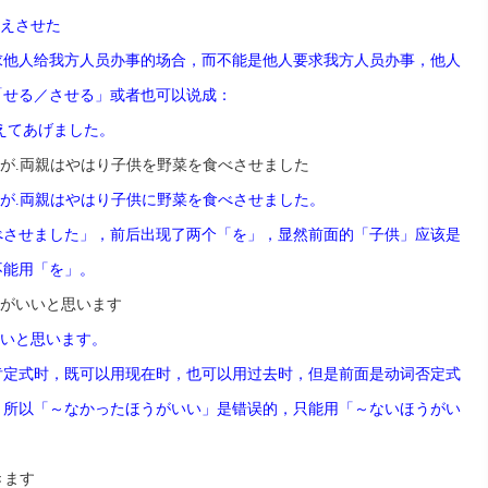
えさせた
求他人
给
我方人
员办
事的
场
合，而不能是他人要求我方人
员办
事，他人
「せる／させる」或者也可以
说
成：
えてあげました。
が
.
両親はやはり子供を野菜を食べさせました
が
.
両親はやはり子供に野菜を食べさせました。
べさせました」，前后出
现
了两个「を」，
显
然前面的「子供」
应该
是
不能用「を」。
がいいと思います
いいと思います。
肯定式
时
，既可以用
现
在
时
，也可以用
过
去
时
，但是前面是
动词
否定式
，所以「～なかったほうがいい」是
错误
的，只能用「～ないほうがい
きます