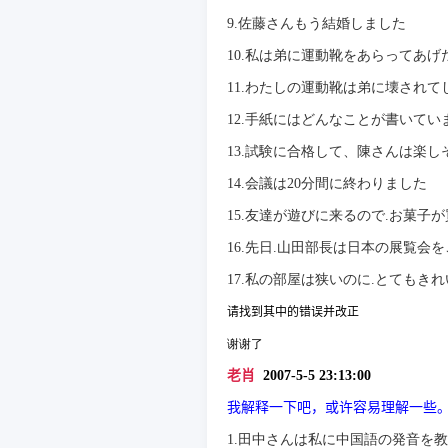
9.
佐藤さんもう結婚しました
10.
私は弟に運動靴をあらってあげ
11.
わたしの運動靴は弟に壊されて
12.
手紙にはどんなことが書いてい
13.
試験に合格して、陳さんは楽し
14.
会議は
20
分間に終わりました
15.
友達が遊びに来るので
.
お菓子が
16.
先日
.
山田部長は日本の展覧会を
17.
私の部屋は狭いのに
.
とてもきれ
请找到其中的错误并改正
谢谢了
老肖
2007-5-5 23:13:00
我解
释
一下吧，或
许
容易理解一些
1.
田中さんは私に中国語の発音を教