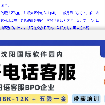
きます。
」的用法区
别
的。前后
为
两个
动
作主体
时
，一般是用「なくて」的，表
过这种观
点在学界也是由分歧的，有的学者
认为这时
「ないで」也可以
是由区
别
的。比如，
领导
在交
办
明天的出差任
务时
，可以
这么说
：
行くことにしよう。
／小李不去，由小王去吧。
是
谁
出差，我
试
探着
问领导
：
か。
／明天的出差，是小李去
吗
？
さんが行く。／不，不是小李去，而是小王去。
した
らいました。
用于下
级
和
晚辈
，不能用于
长辈
和上司，父
亲
是
长辈
，用「せる／させ
」形式。
所が変えたらしいです