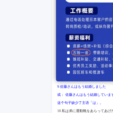
6.
先生の話によると
.
佐藤さんは住
句中的「変える」是他
动词
，前面
7.
田中さんの家でごちそうをしたば
7.
田中さんの家でごちそうになった
句中的「ごちそうをする」是我招
うになる」，表示我承蒙
别
人招待
8.
姉が私に待ってくれました
8.
姉が私を待ってくれました
「待つ」是他
动词
，
应该
用「～を
9.
佐藤さんもう結婚しました
9.
佐藤さんはもう結婚しました
或：
佐藤さんはもう結婚していま
这
个句子缺少了主
语
「は」。
10.
私は弟に運動靴をあらってあげ