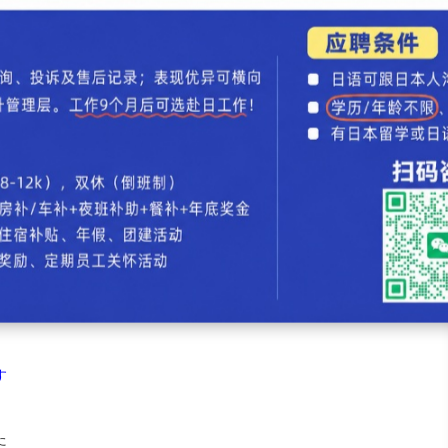
所が変ったらしいです。
不能用助
词
「が」，
这
里只能用自
动词
「変わる」。
かりでなく
.
お土産ももらいました
ばかりでなく
.
お土産ももらいました
待他人的意思，看句子的意思是田中招待了我，
这时应该说
成「ごちそ
的意思。
待つ」。
す
た