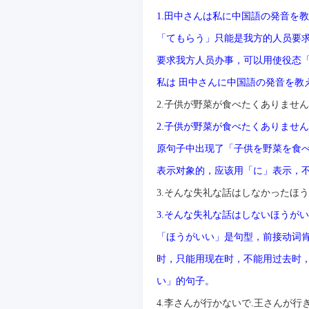
1.
田中さんは私に中国語の発音を教
「てもらう」只能是我方的人
员
要
要求我方人
员办
事，可以用使役
态
私は
田中さんに中国語の発音を教
2.
子供が野菜が食べたくありません
2.
子供が野菜が食べたくありません
原句子中出
现
了「子供を野菜を食
表示
对
象的，
应该
用「に」表示，
3.
そんな失礼な話はしなかったほう
3.
そんな失礼な話はしないほうが
「ほうがいい」是句型，前接
动词
时
，只能用
现
在
时
，不能用
过
去
时
い」的句子。
4.
李さんが行かないで
.
王さんが行