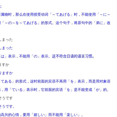
た
所属物
时
，那
么
在使用授受
动词
「～てあげる」
时
，不能使用「～に～
用「～の～を～てあげる」的形式。
这
个句子，将原句中的「弟に」改
しまった
しまった
「は」表示，不能用「の」表示。
这
不符合日
语
的
语
言
习惯
。
ますか
りますか
「てある」的形式，
这时
前面的
宾语
不再用「を」表示，而是用
对
象
语
示，用「ている」表示
时
，它前面的
宾语
「を」是不能
变
成「が」的。
そうです
そうです。
的高
兴
的心情，要用「嬉しい」而不能用「楽しい」。