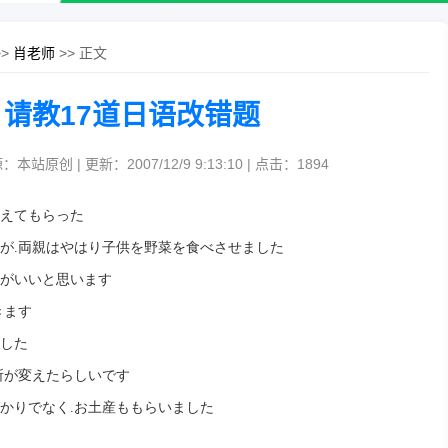
>>
肖老师
>> 正文
请教17道日语改错题
：本站原创 | 更新：2007/12/9 9:13:10 | 点击：
1894
えてもらった
が
.
両親はやはり子供を野菜を食べさせました
がいいと思います
きます
した
所が変えたらしいです
かりでなく
.
お土産ももらいました