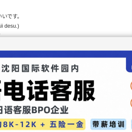
いいです。
ii desu.)
”
或设计讨喜的物品，如玩具、衣服等。
かわいいです。
a kawaii desu.)
爱。”（如封面设计）