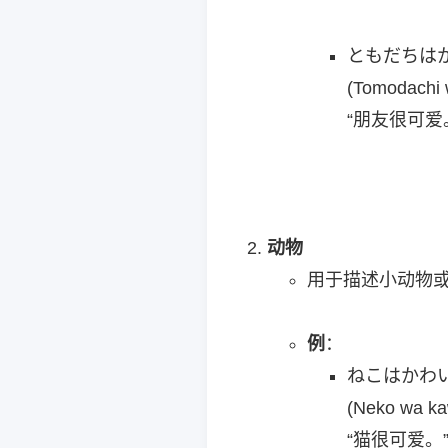
ともだちは
(Tomodachi 
“朋友很可爱
动物
用于描述小动物
例
：
ねこはかわ
(Neko wa ka
“猫很可爱。