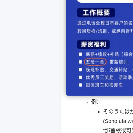
かわいいか
(Kawaii kab
“我买一个可
抽象事物（有限使用）
有时用于形容行
例
：
そのうたは
(Sono uta wa
“那首歌很可