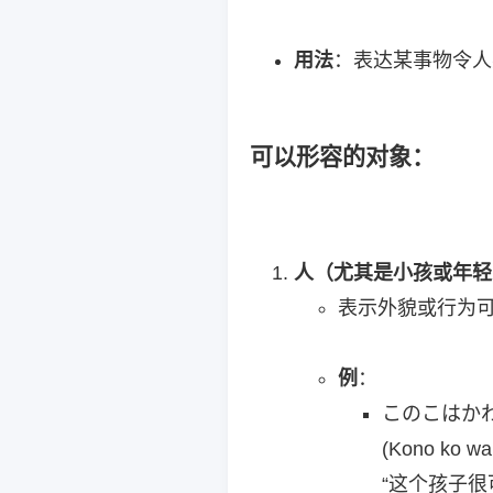
用法
：表达某事物令人
可以形容的对象
：
人（尤其是小孩或年轻
表示外貌或行为
例
：
このこはか
(Kono ko wa 
“这个孩子很