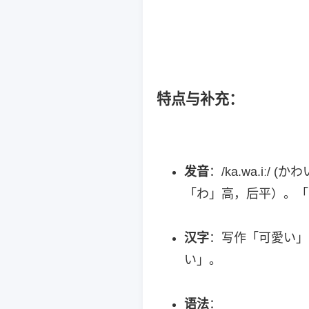
特点与补充
：
发音
：/ka.wa.iː/
「わ」高，后平）。「
汉字
：写作「可愛い」(
い」。
语法
：