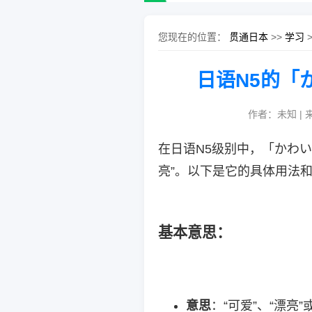
您现在的位置：
贯通日本
>>
学习
日语N5的「
作者：未知 | 
在日语N5级别中，「かわいい」
亮”。以下是它的具体用法
基本意思
：
意思
：“可爱”、“漂亮”