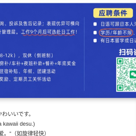
ばんをかいます。
an o kaimasu.)
爱的包。”
为、声音等让人感到温馨的事物。
かわいいです。
 kawaii desu.)
爱。”（如旋律轻快）