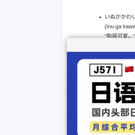
いぬがかわ
(Inu ga kawa
“狗很可爱。
物品或东西
形容小巧、精致
例
：
このほんは
(Kono hon w
“这本书很可