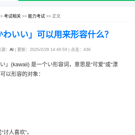
>>
考试相关
>>
能力考试
>> 正文
かわいい」可以用来形容什么？
来源：
AI
| 更新：2025/2/28 14:49:59 | 点击：
436
(kawaii) 是一个い形容词，意思是“可爱”或“漂
和可以形容的对象：
或“讨人喜欢”。