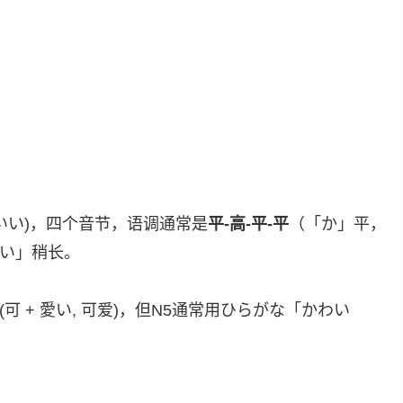
 (かわいい)，四个音节，语调通常是
平-高-平-平
（「か」平，
い」稍长。
可 + 愛い, 可爱)，但N5通常用ひらがな「かわい