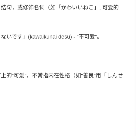
结句，或修饰名词（如「かわいいねこ」, 可爱的
す」(kawaikunai desu) - “不可爱”。
上的“可爱”，不常指内在性格（如“善良”用「しんせ