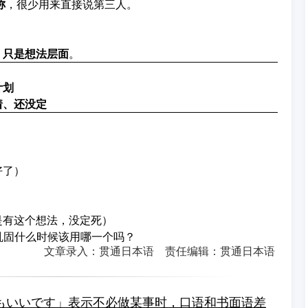
称
，很少用来直接说第三人。
。
、只是想法层面
。
计划
着、还没定
好了）
是有这个想法，没定死）
你巩固什么时候该用哪一个吗？
文章录入：贯通日本语 责任编辑：贯通日本语
もいいです」表示不必做某事时，口语和书面语差