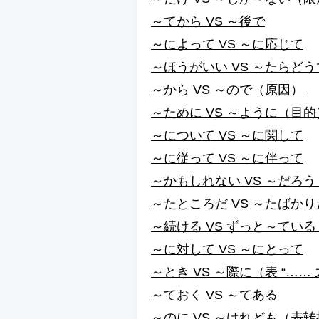
～てから VS ～後で
～によって VS ～に応じて
～ほうがいい VS ～たらど
～から VS ～ので（原因）
～ために VS ～ように（目的
～について VS ～に関して
～に従って VS ～に伴って
～かもしれない VS ～だろ
～たところだ VS ～たばか
～続ける VS ずっと～てい
～に対して VS ～にとって
～とき VS ～際に（表 “…… 
～ておく VS ～てある
～のに VS ～けれども（表