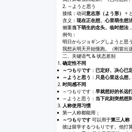
2. ～ようと思う
接续：动词
意志形（よう形）
+ 
含义：
现在正在想、心里萌生想
侧重
当下萌生的念头、临时想法
例句：
明日からジョギングしようと思
我想从明天开始慢跑。（刚冒出
二、关键语气 & 状态差别
确定性不同
～つもりです
：
已定好、决心已
～ようと思う
：
只是心里这么想
时间感不同
～つもりです：
早就想好的长远
～ようと思う：
当下此刻突然想
人称使用习惯
第一人称都能用；
～つもりです
可以用于
第三人称
彼は留学するつもりです。他打