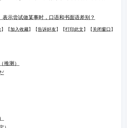
」表示尝试做某事时，口语和书面语差别？
论
】【
加入收藏
】【
告诉好友
】【
打印此文
】【
关闭窗口
】
う（推测）
だ
）
限定）