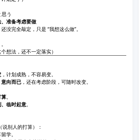
と思う
法、准备考虑要做
，还没完全敲定，只是 “我想这么做”。
う。
这个想法，还不一定落实）
定
，计划成熟，不容易变。
、意向而已
，还在考虑阶段，可随时改变。
打算
。
到、临时起意
。
（说别人的打算）：
算留学。