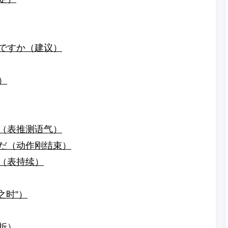
うですか（建议）
）
う（表推测语气）
りだ（动作刚结束）
る（表持续）
之时”）
转折）