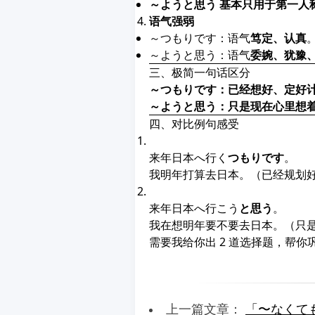
～ようと思う
基本只用于第一人
语气强弱
～つもりです：语气
笃定、认真
～ようと思う：语气
委婉、犹豫
三、极简一句话区分
～つもりです：已经想好、定好
～ようと思う：只是现在心里想
四、对比例句感受
来年日本へ行く
つもりです
。
我明年打算去日本。（已经规划
来年日本へ行こう
と思う
。
我在想明年要不要去日本。（只
需要我给你出 2 道选择题，帮
上一篇文章：
「〜なくて