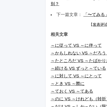
别？
下一篇文章：
「〜てみる
【
发表评
相关文章
～に従って VS ～に伴って
～かもしれない VS ～だろ
～たところだ VS ～たばかり
～続ける VS ずっと～ている
～に対して VS ～にとって
～とき VS ～際に
～ておく VS ～てある
～のに VS ～けれども（转折
～だけ VS ～しか～ない（