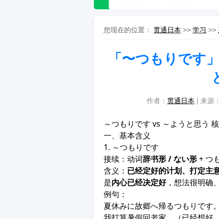
您现在的位置：
贯通日本
>>
学习
>>
「〜つもりです」
作者：
贯通日本
| 来源：
～つもりです vs ～ようと思う 
一、基本含义
1. ～つもりです
接续：动词
辞书形 / ない形
+ つ
含义：
已经定好的计划、打定主
是
内心已经决定好
，想法很明确
例句：
夏休みに故郷へ帰るつもりです
我打算暑假回老家。（已经想好