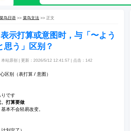
菜鸟日语
>>
菜鸟文法
>> 正文
表示打算或意图时，与「〜よう
と思う」区别？
本站原创 | 更新：2026/5/12 12:41:57 | 点击：
142
核心区别（表打算 / 意图）
もりです
意、打算要做
、基本不会轻易改变。
。
、计划定了）