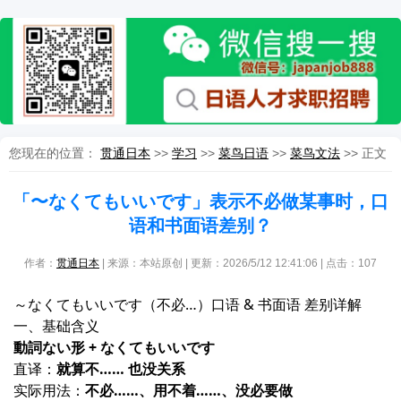
您现在的位置：
贯通日本
>>
学习
>>
菜鸟日语
>>
菜鸟文法
>> 正文
「〜なくてもいいです」表示不必做某事时，口
语和书面语差别？
作者：
贯通日本
| 来源：本站原创 | 更新：2026/5/12 12:41:06 | 点击：
107
～なくてもいいです（不必…）口语 & 书面语 差别详解
一、基础含义
動詞ない形 + なくてもいいです
直译：
就算不…… 也没关系
实际用法：
不必……、用不着……、没必要做