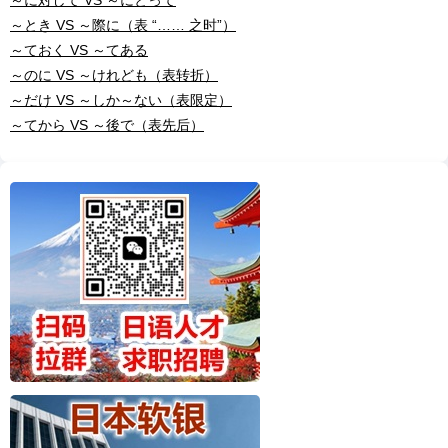
～とき VS ～際に（表 “…… 之时”）
～ておく VS ～てある
～のに VS ～けれども（表转折）
～だけ VS ～しか～ない（表限定）
～てから VS ～後で（表先后）