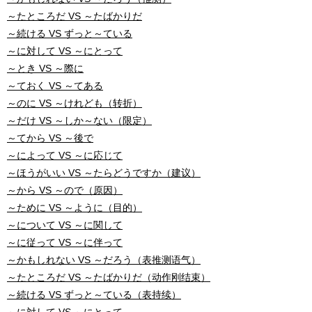
～たところだ VS ～たばかりだ
～続ける VS ずっと～ている
～に対して VS ～にとって
～とき VS ～際に
～ておく VS ～てある
～のに VS ～けれども（转折）
～だけ VS ～しか～ない（限定）
～てから VS ～後で
～によって VS ～に応じて
～ほうがいい VS ～たらどうですか（建议）
～から VS ～ので（原因）
～ために VS ～ように（目的）
～について VS ～に関して
～に従って VS ～に伴って
～かもしれない VS ～だろう（表推测语气）
～たところだ VS ～たばかりだ（动作刚结束）
～続ける VS ずっと～ている（表持续）
✖
～に対して VS ～にとって