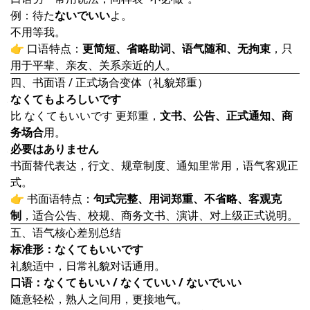
例：待た
ないでいい
よ。
不用等我。
👉 口语特点：
更简短、省略助词、语气随和、无拘束
，只
用于平辈、亲友、关系亲近的人。
四、书面语 / 正式场合变体（礼貌郑重）
なくてもよろしいです
比 なくてもいいです 更郑重，
文书、公告、正式通知、商
务场合
用。
必要はありません
书面替代表达，行文、规章制度、通知里常用，语气客观正
式。
👉 书面语特点：
句式完整、用词郑重、不省略、客观克
制
，适合公告、校规、商务文书、演讲、对上级正式说明。
五、语气核心差别总结
标准形：なくてもいいです
礼貌适中，日常礼貌对话通用。
口语：なくてもいい / なくていい / ないでいい
随意轻松，熟人之间用，更接地气。