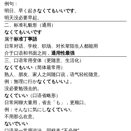
例句：
明日、早く起き
なくてもいいです
。
明天没必要早起。
二、标准礼貌形（通用）
なくてもいいです
属于
标准丁寧語
日常对话、学校、职场、对长辈陌生人都能用
介于口语和书面之间，
通用性最强
三、口语常用变体（更随意、生活化）
なくてもいい
（简体最常用）
熟人、朋友、家人之间随口说，语气轻松随意。
例：無理に行か
なくてもいい
よ。
没必要勉强去的。
なくていい
（口语省略形）
日常闲聊大量用，省去「も」，更顺口。
例：そんなに気にし
なくていい
。
不用那么在意。
ないでいい
口语另一常用说法，同样表 “不必做”。