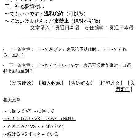
三、补充极简对比
〜てもいいです：
温和允许
（可以做）
〜てはいけません：
严肃禁止
（绝对不能做）
文章录入：贯通日本语 责任编辑：贯通日本语
上一篇文章：
「〜てあげる」表示给予动作时，与「〜てくれ
る」区别？
下一篇文章：
「〜なくてもいいです」表示不必做某事时，口语
和书面语差别？
【
发表评论
】【
加入收藏
】【
告诉好友
】【
打印此文
】【
关
闭窗口
】
相关文章
～に従って VS ～に伴って
～かもしれない VS ～だろう（推测）
～たところだ VS ～たばかりだ
～続ける VS ずっと～ている