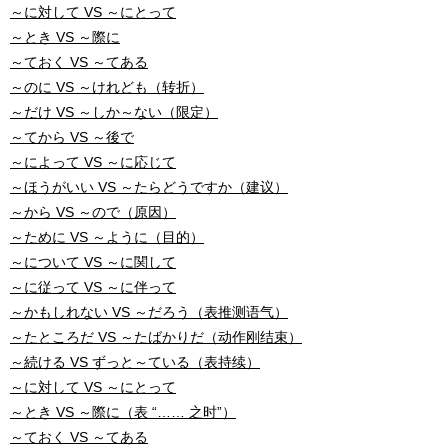
～に対して VS ～にとって
～とき VS ～際に
～ておく VS ～てある
～のに VS ～けれども（转折）
～だけ VS ～しか～ない（限定）
～てから VS ～後で
～によって VS ～に応じて
～ほうがいい VS ～たらどうですか（建议）
～から VS ～ので（原因）
～ために VS ～ように（目的）
～について VS ～に関して
～に従って VS ～に伴って
～かもしれない VS ～だろう（表推测语气）
～たところだ VS ～たばかりだ（动作刚结束）
～続ける VS ずっと～ている（表持续）
～に対して VS ～にとって
～とき VS ～際に（表 “…… 之时”）
～ておく VS ～てある