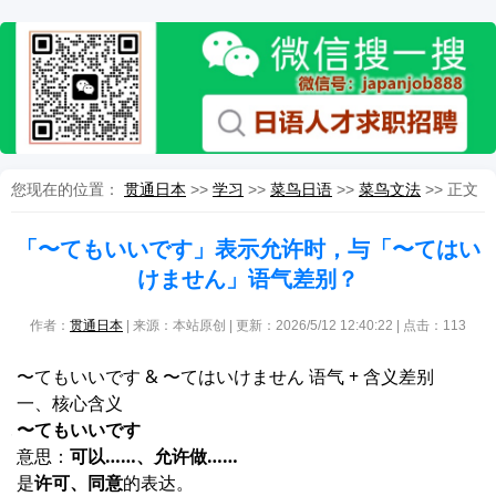
您现在的位置：
贯通日本
>>
学习
>>
菜鸟日语
>>
菜鸟文法
>> 正文
「〜てもいいです」表示允许时，与「〜てはい
けません」语气差别？
作者：
贯通日本
| 来源：本站原创 | 更新：2026/5/12 12:40:22 | 点击：
113
〜てもいいです & 〜てはいけません 语气 + 含义差别
一、核心含义
〜てもいいです
意思：
可以……、允许做……
是
许可、同意
的表达。