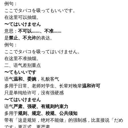
例句：
ここでタバコを吸ってもいいです。
在这里可以抽烟。
〜てはいけません
意思：
不可以……、不准……
是
禁止、不允许
的表达。
例句：
ここでタバコを吸ってはいけません。
在这里不准抽烟。
二、语气差别重点
〜てもいいです
语气
温和、委婉
，礼貌客气
多用于日常、老师对学生、长辈对晚辈
温和许可
只是单纯给许可，没有强硬感
〜てはいけません
语气
严肃、强硬、有规则约束力
多用于
规则、规定、校规、公共须知
带有「这是规矩，绝对不能做」的强制感，比直接说「だめ
です」更正式、更严肃