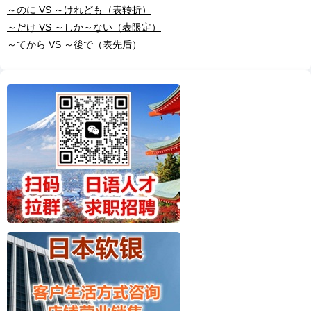
～のに VS ～けれども（表转折）
～だけ VS ～しか～ない（表限定）
～てから VS ～後で（表先后）
✖