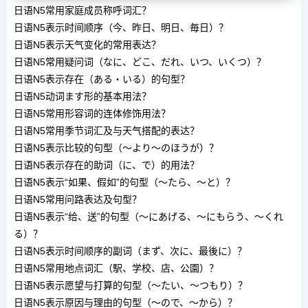
日语N5常用家庭成员称呼词汇？
日语N5表示时间顺序（今、昨日、明日、毎日）？
日语N5表示天气变化的常用表达？
日语N5常用疑问词（なに、どこ、だれ、いつ、いくつ）？
日语N5表示存在（ある・いる）的句型？
日语N5动词ます形的基本用法？
日语N5常用形容词的连体修饰用法？
日语N5常用季节词汇及与天气搭配的表达？
日语N5表示比较的句型（～より～のほうが）？
日语N5表示存在的助词（に、で）的用法？
日语N5表示“如果、假如”的句型（～たら、～と）？
日语N5常用问路表达及句型？
日语N5表示“给、送”的句型（～にあげる、～にもらう、～くれ
る）？
日语N5表示时间顺序的副词（まず、次に、最後に）？
日语N5常用地点词汇（駅、学校、店、公園）？
日语N5表示愿望与打算的句型（～たい、～つもり）？
日语N5表示原因与理由的句型（～ので、～から）？