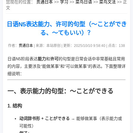
您现在的位置：
贯通日本
>>
学习
>>
菜鸟日语
>>
菜鸟文法
>> 正
文
日语N5表达能力、许可的句型（～ことができ
る、～てもいい）？
作者：
贯通日本
| 来源：本站原创 | 更新：2025/10/10 9:58:40 | 点击：
138
日语N5阶段表达
能力
和
许可
的句型是日常会话中非常基础且常用
的内容，主要涉及“能做某事”和“可以做某事”的表达。下面整理详
细说明：
一、表示能力的句型：～ことができる
1. 结构
动词辞书形 + ことができる
→ 能够做某事（表示能力或
可能性）