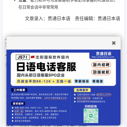
注意
：能力和许可句型都是初学者必须掌握的礼貌表达，
在日常会话中非常常用
文章录入：贯通日本语 责任编辑：贯通日本语
上一篇文章：
日语N5常用学校生活词汇（先生、学生、教
✖
室）？
下一篇文章：
日语N5表示地点和方向的助词用法？
相关文章
日语N5常用打招呼和告别的简单句型？
日语N5表示原因和理由的句型（～から、～ので）？
日语N5日常购物和餐饮常用表达？
日语N5表示状态或变化的形容词句型？
日语N5常用颜色词汇及搭配用法？
日语N5表示简单比较（～より～のほうが）？
日语N5表示地点和方向的助词用法？
日语N5常用学校生活词汇（先生、学生、教室）？