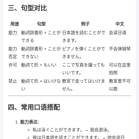
三、句型对比
用途
句型
例子
中文
能力
動詞辞書形 + ことが
日本語を読むことがで
会读日语
できる
きます。
能力
動詞辞書形 + ことが
ピアノを弾くことがで
不会弹钢琴
否定
できない
きません。
许可
動詞て形 + もいい
ここで写真を撮っても
可以在这里
いいです。
拍照
禁止
動詞て形 + はいけな
教室で走ってはいけま
教室里不可
い
せん。
以跑
四、常用口语搭配
能力表达
：
私は泳ぐことができます。→ 我会游泳。
彼は日本語を話すことができます。→ 他会说日