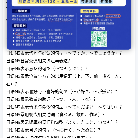
下一篇文章：
日语N5表示原因和理由的句型（～から、～の
で）？
相关文章
日语N5表示能力与可能性的句型（～ことができる、～られ
る）？
日语N5表示天气与季节变化的句型？
日语N5表示询问与确认的句型（～ですか、～でしょうか）？
日语N5日常交通相关词汇与表达？
日语N5表示意图的句型（～つもりです）？
日语N5表示位置与方向的常用词汇（上、下、前、後ろ、左、
右）？
日语N5表示喜好与不喜好的句型（～が好き、～が嫌い）？
日语N5表示数量的助词（～つ、～人、～本）？
日语N5表示请求与命令的句型（～てください、～なさい）？
日语N5常用餐饮相关动词（食べる、飲む、作る）？
日语N5表示频率的词汇和句型（よく、たまに、いつも）？
日语N5表示目的的句型（～に行く、～ために）？
日语N5表示动作进行的句型（～ています）？