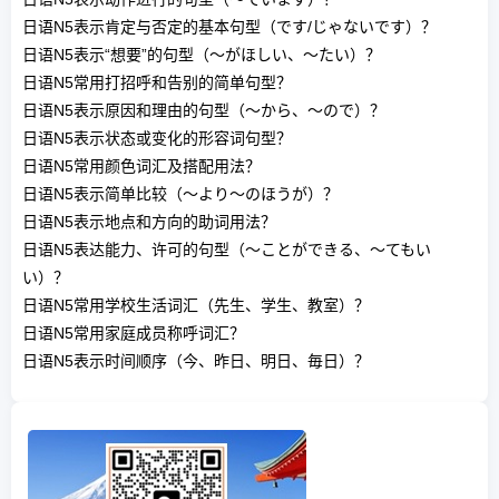
日语N5表示肯定与否定的基本句型（です/じゃないです）？
日语N5表示“想要”的句型（～がほしい、～たい）？
日语N5常用打招呼和告别的简单句型？
日语N5表示原因和理由的句型（～から、～ので）？
日语N5表示状态或变化的形容词句型？
日语N5常用颜色词汇及搭配用法？
日语N5表示简单比较（～より～のほうが）？
日语N5表示地点和方向的助词用法？
日语N5表达能力、许可的句型（～ことができる、～てもい
い）？
日语N5常用学校生活词汇（先生、学生、教室）？
日语N5常用家庭成员称呼词汇？
日语N5表示时间顺序（今、昨日、明日、毎日）？