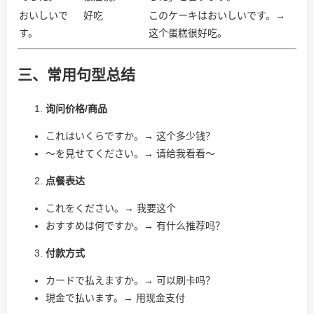
おいしいで
好吃
このケーキはおいしいです。→
す。
这个蛋糕很好吃。
三、常用句型总结
询问价格/商品
これはいくらですか。→ 这个多少钱？
～を見せてください。→ 请给我看看～
点餐表达
これをください。→ 我要这个
おすすめは何ですか。→ 有什么推荐吗？
付款方式
カードで払えますか。→ 可以刷卡吗？
現金で払います。→ 用现金支付