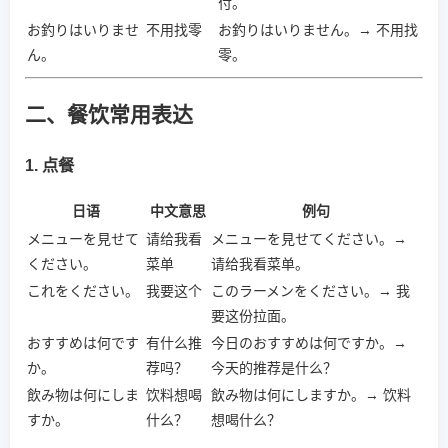
付。
お釣りはいりませ
不用找零
お釣りはいりません。→ 不用找
ん。
零。
二、餐饮常用表达
1. 点餐
日语
中文意思
例句
メニューを見せて
请给我看
メニューを見せてください。→
ください。
菜单
请给我看菜单。
これをください。
我要这个
このラーメンをください。→ 我
要这份拉面。
おすすめは何です
有什么推
今日のおすすめは何ですか。→
か。
荐吗？
今天的推荐是什么？
飲み物は何にしま
饮料想喝
飲み物は何にしますか。→ 饮料
すか。
什么？
想喝什么？