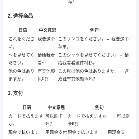
吗？
2. 选择商品
日语
中文意思
例句
これをくださ
我要这个
このリンゴをください。→ 我要这个
い。
苹果。
～を見せてく
请给我看
このシャツを見せてください。→ 请
ださい。
看～
给我看看这件衬衫。
他の色はあり
有其他颜
この靴は他の色はありますか。→ 这
ますか。
色吗？
双鞋有其他颜色吗？
3. 支付
日语
中文意思
例句
カードで払えます
可以刷卡
カードで払えますか。→ 可以刷
か。
吗？
卡吗？
現金で払います。
用现金支付
現金で払います。→ 用现金支