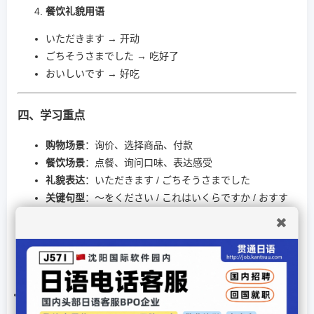
餐饮礼貌用语
いただきます → 开动
ごちそうさまでした → 吃好了
おいしいです → 好吃
四、学习重点
购物场景
：询价、选择商品、付款
餐饮场景
：点餐、询问口味、表达感受
礼貌表达
：いただきます / ごちそうさまでした
关键句型
：～をください / これはいくらですか / おすす
めは何ですか
✖
文章录入：贯通日本语 责任编辑：贯通日本语
上一篇文章：
日语N5表示状态或变化的形容词句型？