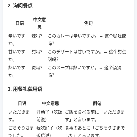
2. 询问餐点
中文意
日语
例句
思
辛いです
辣吗？
このカレーは辛いですか。→ 这个咖喱辣
か。
吗？
甘いです
甜吗？
このデザートは甘いですか。→ 这个甜点
か。
甜吗？
熱いです
烫吗？
このスープは熱いですか。→ 这个汤烫
か。
吗？
3. 用餐礼貌用语
日语
中文意思
例句
いただきま
开动了（吃饭
ご飯を食べる前に「いただきま
す。
前说）
す」と言います。
ごちそうさま
我吃好了（吃
食事のあとに「ごちそうさまで
でした。
饭后说）
した」と言います。