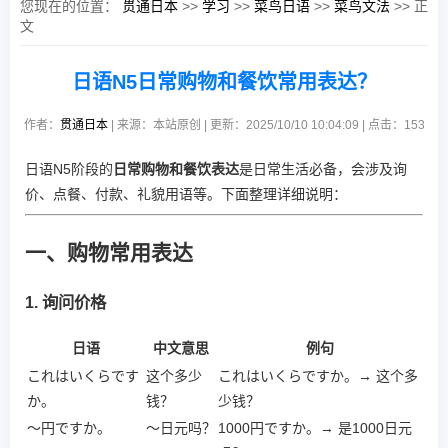
您现在的位置：
贯通日本
>>
学习
>>
菜鸟日语
>>
菜鸟文法
>> 正
文
日语N5日常购物和餐饮常用表达？
作者：
贯通日本
| 来源：本站原创 | 更新：2025/10/10 10:04:09 | 点击：
153
日语N5阶段的
日常购物和餐饮表达
是日常生活必备，会涉及询
价、点餐、付款、礼貌用语等。下面整理详细说明：
一、购物常用表达
1. 询问价格
日语
中文意思
例句
これはいくらです
这个多少
これはいくらですか。→ 这个多
か。
钱？
少钱？
～円ですか。
～日元吗？
1000円ですか。→ 是1000日元