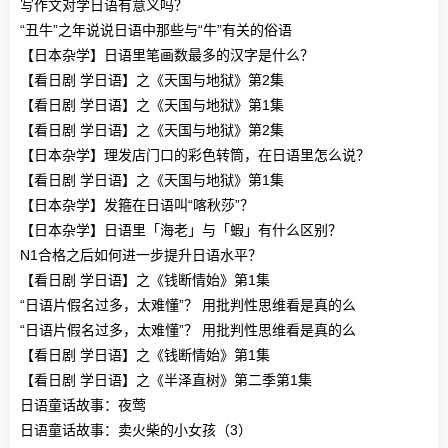
写作文对学日语有意义吗？
“丑牛”之年说说日语中那些与“牛”有关的俗语
【日本杂学】日语里笔画数最多的汉字是什么？
【看日剧 学日语】之《天国与地狱》第2集
【看日剧 学日语】之《天国与地狱》第1集
【看日剧 学日语】之《天国与地狱》第2集
【日本杂学】理发店门口的彩色转筒，在日语里怎么说？
【看日剧 学日语】之《天国与地狱》第1集
【日本杂学】发箍在日语叫“喀秋莎”？
【日本杂学】日语里「海老」与「蝦」有什么区别？
N1合格之后如何进一步提升日语水平？
【看日剧 学日语】之《钱断情始》第1集
“日语片假名过多，太难懂”？ 用批判性思维看是真的么
“日语片假名过多，太难懂”？ 用批判性思维看是真的么
【看日剧 学日语】之《钱断情始》第1集
【看日剧 学日语】之《半泽直树》第二季第1集
日语童话故事：夜莺
日语童话故事：卖火柴的小女孩（3）