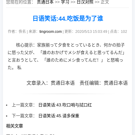
您现在的位置：
贯通日本
>>
学习
>>
日汉对照
>> 正文
日语笑话:44.吃饭是为了谁
作者：佚名 | 来源：
tingroom.com
| 更新：2020/5/13 15:03:49 | 点击：
102
核心提示：家族揃って夕食をとっているとき、何かの拍子
に怒った父が、 「誰のおかげでメシが食えると思ってるんだ」
と言おうとして、 「誰のためにメシ食ってんだ！」 と怒鳴っ
た。 私
文章录入：贯通日本语 责任编辑：贯通日本语
上一篇文章：
日语笑话:43.吹口哨与拭口红
下一篇文章：
日语笑话:45.请多保重
相关文章