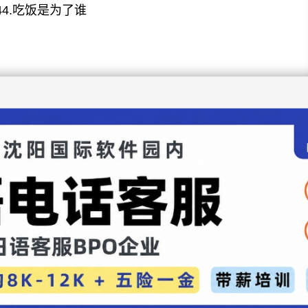
44.吃饭是为了谁
与“牛”有关的俗语
最多的汉字是什么？
与地狱》第2集
与地狱》第1集
与地狱》第2集
彩色转筒，在日语里怎么说？
与地狱》第1集
喀秋莎”？
」与「蝦」有什么区别？
升日语水平？