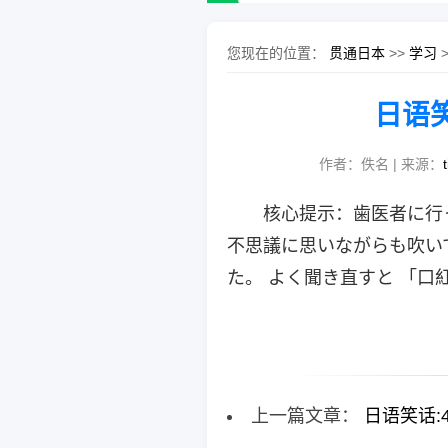
您现在的位置：
贯通日本
>>
学习
日语笑
作者：佚名 | 来源：
核心提示：歯医者に行
不思議に思いながらも吹い
た。 よく聞き直すと 「口
上一篇文章：
日语笑话: