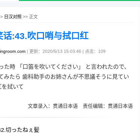
>>
日汉对照
>> 正文
话:43.吹口哨与拭口红
tingroom.com
| 更新：2020/5/13 15:03:46 | 点击：
109
った時 「口笛を吹いてください」 と言われたので、
てみたら 歯科助手のお姉さんが不思議そうに見てい
紅を拭いて
文章录入：贯通日本语 责任编辑：贯通日本语
42.切ったねぇ髪