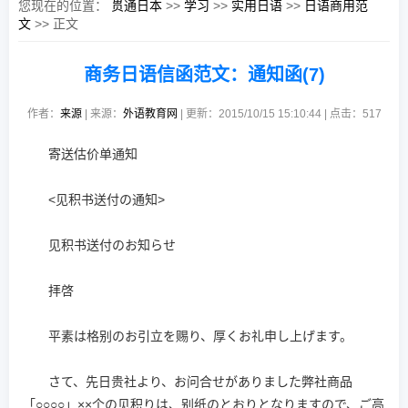
您现在的位置：
贯通日本
>>
学习
>>
实用日语
>>
日语商用范
文
>> 正文
商务日语信函范文：通知函(7)
作者：
来源
| 来源：
外语教育网
| 更新：2015/10/15 15:10:44 | 点击：
517
寄送估价单通知
<见积书送付の通知>
见积书送付のお知らせ
拝啓
平素は格别のお引立を赐り、厚くお礼申し上げます。
さて、先日贵社より、お问合せがありました弊社商品
「○○○○」××个の见积りは、别纸のとおりとなりますので、ご高