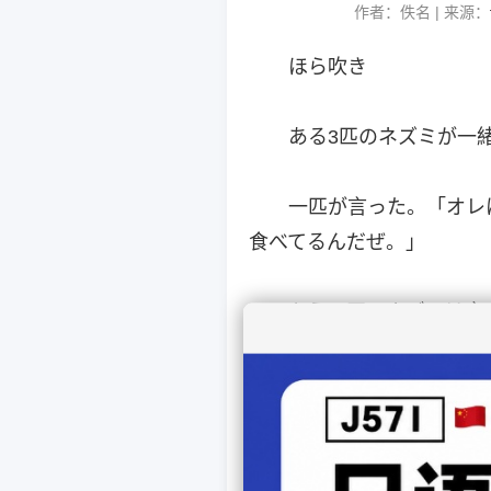
作者：佚名 | 来源：
ほら吹き
ある3匹のネズミが一
一匹が言った。「オレ
食べてるんだぜ。」
もう一匹のネズミは言
って体を鍛えているんだぜ
最後の一匹は二人の話
妊娠してる猫が見えるか？