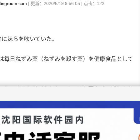
tingroom.com
| 更新：2020/5/19 9:56:05 | 点击：
122
緒にほらを吹いていた。
は毎日ねずみ薬（ねずみを殺す薬）を健康食品として
った。「それがどうした。オレは毎回ネズミ捕りを使
。」
を聞いた後、笑いながら言いました。「おまえらあの
あれはオレが不注意で作ってしまった傑作さ。」