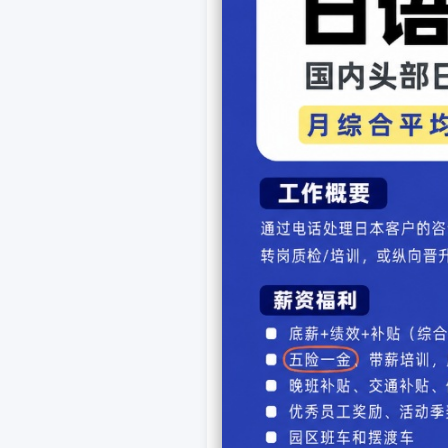
参考译文：
吹牛
有3只老鼠在一起吹牛
一只说：”我天天把老鼠
另一只说：”你那算什
最后一只听了。笑着说
作。”