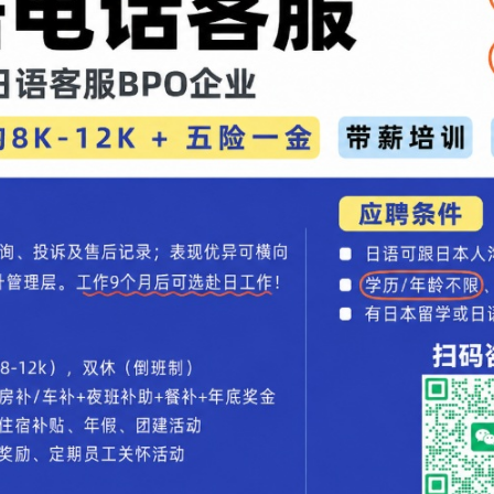
。
药当保健品吃。“
么。我每次都用老鼠夹来锻炼身体。“
：“你们看见那只怀孕的猫了吗？那是我不小心的杰
文章录入：贯通日本语 责任编辑：贯通日本语