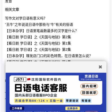
发音
相关文章
写作文对学日语有意义吗？
“丑牛”之年说说日语中那些与“牛”有关的俗语
【日本杂学】日语里笔画数最多的汉字是什么？
【看日剧 学日语】之《天国与地狱》第2集
【看日剧 学日语】之《天国与地狱》第1集
【看日剧 学日语】之《天国与地狱》第2集
【日本杂学】理发店门口的彩色转筒，在日语里怎么说？
【看日剧 学日语】之《天国与地狱》第1集
✖
【日本杂学】发箍在日语叫“喀秋莎”？
【日本杂学】日语里「海老」与「蝦」有什么区别？
N1合格之后如何进一步提升日语水平？
【看日剧 学日语】之《钱断情始》第1集
“日语片假名过多，太难懂”？ 用批判性思维看是真的么
“日语片假名过多，太难懂”？ 用批判性思维看是真的么
【看日剧 学日语】之《钱断情始》第1集