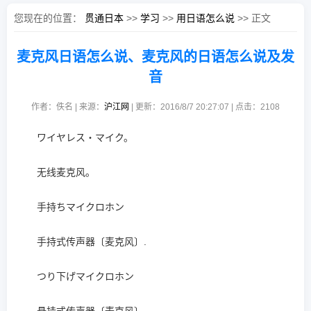
您现在的位置：
贯通日本
>>
学习
>>
用日语怎么说
>> 正文
麦克风日语怎么说、麦克风的日语怎么说及发
音
作者：佚名 | 来源：
沪江网
| 更新：2016/8/7 20:27:07 | 点击：
2108
ワイヤレス・マイク。
无线麦克风。
手持ちマイクロホン
手持式传声器〔麦克风〕.
つり下げマイクロホン