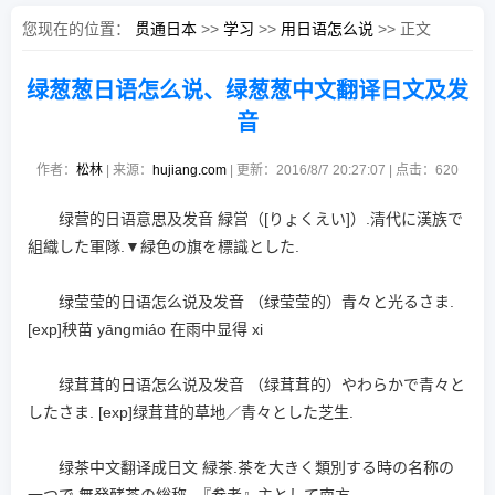
您现在的位置：
贯通日本
>>
学习
>>
用日语怎么说
>> 正文
绿葱葱日语怎么说、绿葱葱中文翻译日文及发
音
作者：
松林
| 来源：
hujiang.com
| 更新：2016/8/7 20:27:07 | 点击：
620
绿营的日语意思及发音 緑営（[りょくえい]）.清代に漢族で
組織した軍隊.▼緑色の旗を標識とした.
绿莹莹的日语怎么说及发音 （绿莹莹的）青々と光るさま.
[exp]秧苗 yāngmiáo 在雨中显得 xi
绿茸茸的日语怎么说及发音 （绿茸茸的）やわらかで青々と
したさま. [exp]绿茸茸的草地／青々とした芝生.
绿茶中文翻译成日文 緑茶.茶を大きく類別する時の名称の