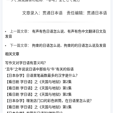
一つで,無発酵茶の総称. 『参考』主として南方
文章录入：贯通日本语 责任编辑：贯通日本语
上一篇文章：
有声有色日语怎么说、有声有色中文翻译日文及
发音
下一篇文章：
拘束的日语怎么说、拘束的的日语怎么说及发音
相关文章
写作文对学日语有意义吗？
“丑牛”之年说说日语中那些与“牛”有关的俗语
【日本杂学】日语里笔画数最多的汉字是什么？
【看日剧 学日语】之《天国与地狱》第2集
【看日剧 学日语】之《天国与地狱》第1集
【看日剧 学日语】之《天国与地狱》第2集
【日本杂学】理发店门口的彩色转筒，在日语里怎么说？
【看日剧 学日语】之《天国与地狱》第1集