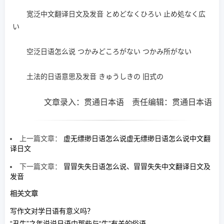
宽泛中文翻译日文及发音 とめどなくひろい 止め処なく広
い
空泛日语怎么说 つかみどころがない つかみ所がない
土法的日语意思及发音 きゅうしきの 旧式の
文章录入：贯通日本语 责任编辑：贯通日本语
上一篇文章：
虚无缥缈日语怎么说虚无缥缈日语怎么说中文翻
译日文
下一篇文章：
冒冒失失日语怎么说、冒冒失失中文翻译日文及
发音
相关文章
写作文对学日语有意义吗？
“丑牛”之年说说日语中那些与“牛”有关的俗语