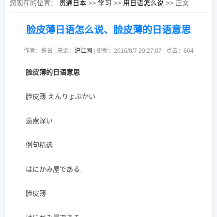
您现在的位置：
贯通日本
>>
学习
>>
用日语怎么说
>> 正文
脸皮薄日语怎么说、脸皮薄的日语意思
作者：佚名 | 来源：
沪江网
| 更新：2016/8/7 20:27:07 | 点击：
664
脸皮薄的日语意思
脸皮薄 えんりょぶかい
遠慮深い
例句精选
はにかみ屋である.
脸皮薄