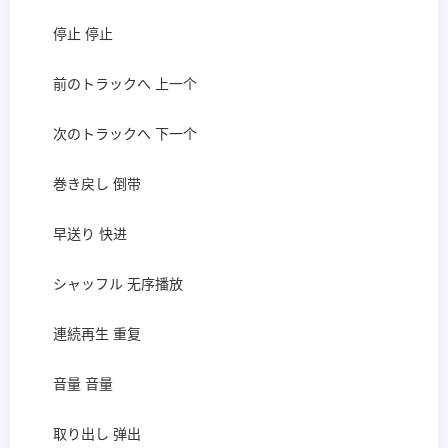
停止 停止
前のトラックへ 上一个
次のトラックへ 下一个
巻き戻し 倒带
早送り 快进
シャッフル 无序播放
連続再生 重复
音量 音量
取り出し 弹出