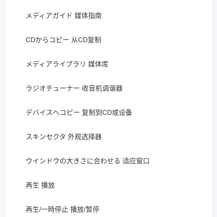
メディアガイド 媒体指南
CDからコピー 从CD复制
メディアライブラリ 媒体库
ラジオチューナー 收音机调谐器
デバイスへコピー 复制到CD或设备
スキンセクタ 外观选择器
ウインドウの大きさに合わせる 适应窗口
再生 播放
再生/一時停止 播放/暂停