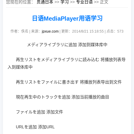
您现在的位置：
贯通日本
>>
学习
>>
专业日语
>> 正文
日语MediaPlayer用语学习
作者：佚名 | 来源：
jpxue.com
| 更新：2014/8/21 15:18:55 | 点击：
573
メディアライブラリに追加 添加到媒体库中
再生リストをメディアライブラリに読み込む 将播放列表导
入到媒体库中
再生リストをファイルに書き出す 将播放列表导出到文件
現在再生中のトラックを追加 添加当前播放的曲目
ファイルを追加 添加文件
URLを追加 添加URL