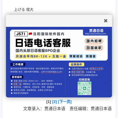
上げる 增大
✖
下げる 减少
ミュート 静音
視覚エフェクトのダウンロード 下载可观化效果
メディアファイルの検索 搜索媒体文件
ライセンス管理 许可证管理
タイトルの表示 显示标题
[1]
[2]
[下一页]
文章录入：贯通日本语 责任编辑：贯通日本语