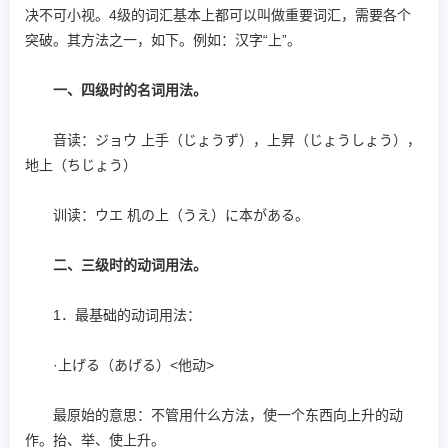
决不可小视。4级的词汇基本上都可以叫做重要词汇，需要各个
突破。其方法之一，如下。例如：汉字“上”。
一、四级时的名词用法。
音读：ジョウ 上手（じょうず），上昇（じょうしょう），
地上（ちじょう）
训读：ウエ 机の上（うえ）に本がある。
二、三级时的动词用法。
1．最基础的动词用法：
·上げる（あげる）<他动>
最原始的意思：不管用什么方法，使一个东西向上升的动
作。抬、举、使上升。