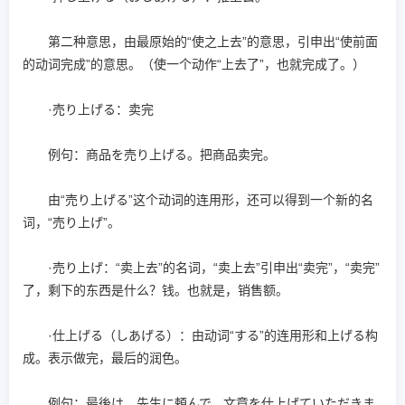
第二种意思，由最原始的“使之上去”的意思，引申出“使前面
的动词完成”的意思。（使一个动作“上去了”，也就完成了。）
·売り上げる：卖完
例句：商品を売り上げる。把商品卖完。
由“売り上げる”这个动词的连用形，还可以得到一个新的名
词，“売り上げ”。
·売り上げ：“卖上去”的名词，“卖上去”引申出“卖完”，“卖完”
了，剩下的东西是什么？钱。也就是，销售额。
·仕上げる（しあげる）：由动词“する”的连用形和上げる构
成。表示做完，最后的润色。
例句：最後は、先生に頼んで、文章を仕上げていただきま