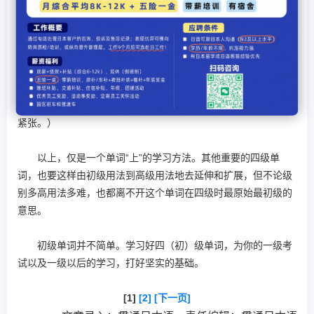
·上がる：雨停了。例句：雨があがった。（雨，上去了。是
不是就停了）
·上がる：紧张。例句：上司の前で発表するとき、たいへん
あがった。
在领导面前说话，非常紧张。（血，都上到脸上了。是不是
紧张。）
以上，仅是一个单词“上”的学习方法。其他重要的四级单
词，也要这样由初级用法到高级用法地去延伸和扩展，但不论级
别多高用法多难，也都离不开这个单词在四级时最原始最初级的
意思。
初级单词并不简单。学习好四（初）级单词，为你的一级考
试以及一级以后的学习，打好坚实的基础。
[1]
[2]
[下一页]