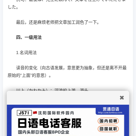
した。
最后，还是麻烦老师把文章加工润色了一下。
四、一级用法
1.名词用法
读音的变化（向古语发展，意思更为抽象，但还是离不开最
原始的“上面”的意思）。
川上（かわかみ）：河流的上游、源头。
✖
上座（かみざ）：上席、上座。
2．动词的用法