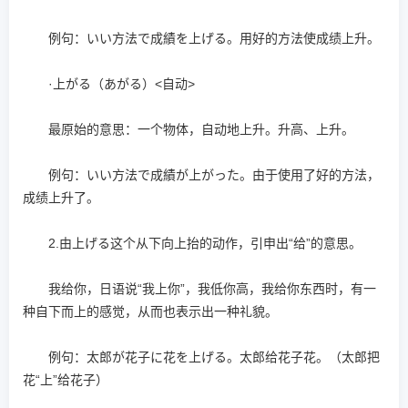
例句：いい方法で成績を上げる。用好的方法使成绩上升。
·上がる（あがる）<自动>
最原始的意思：一个物体，自动地上升。升高、上升。
例句：いい方法で成績が上がった。由于使用了好的方法，
成绩上升了。
2.由上げる这个从下向上抬的动作，引申出“给”的意思。
我给你，日语说“我上你”，我低你高，我给你东西时，有一
种自下而上的感觉，从而也表示出一种礼貌。
例句：太郎が花子に花を上げる。太郎给花子花。（太郎把
花“上”给花子）