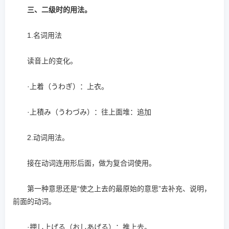
三、二级时的用法。
1.名词用法
读音上的变化。
·上着（うわぎ）：上衣。
·上積み（うわづみ）：往上面堆：追加
2.动词用法。
接在动词连用形后面，做为复合词使用。
第一种意思还是“使之上去的最原始的意思”去补充、说明，
前面的动词。
·押し上げる（おしあげる）：推上去。