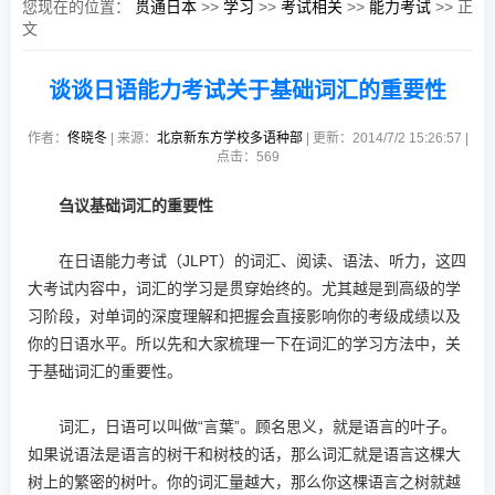
您现在的位置：
贯通日本
>>
学习
>>
考试相关
>>
能力考试
>> 正
文
谈谈日语能力考试关于基础词汇的重要性
作者：
佟晓冬
| 来源：
北京新东方学校多语种部
| 更新：2014/7/2 15:26:57 |
点击：
569
刍议基础词汇的重要性
在日语能力考试（JLPT）的词汇、阅读、语法、听力，这四
大考试内容中，词汇的学习是贯穿始终的。尤其越是到高级的学
习阶段，对单词的深度理解和把握会直接影响你的考级成绩以及
你的日语水平。所以先和大家梳理一下在词汇的学习方法中，关
于基础词汇的重要性。
词汇，日语可以叫做“言葉”。顾名思义，就是语言的叶子。
如果说语法是语言的树干和树枝的话，那么词汇就是语言这棵大
树上的繁密的树叶。你的词汇量越大，那么你这棵语言之树就越