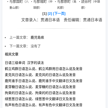
・
与那国町
・
与那城町
・
与那原町
・
読谷村
（八
（中
（島
（中頭
重山郡）
頭郡）
尻郡）
郡）
[1]
[2]
[下一页]
文章录入：贯通日本语 责任编辑：贯通日本语
上一篇文章：
鹿児島県
下一篇文章： 没有了
相关文章
日语三级单词 汉字的读法
鹤立鸡群日语怎么说、鹤立鸡群用日语怎么说及发音
麦克风日语怎么说、麦克风的日语怎么说及发音
鹿死谁手日语怎么说、鹿死谁手中文翻译日文及发音
麦芽糖日语怎么说、麦芽糖的日语怎么说及发音
拘束的日语怎么说、拘束的的日语怎么说及发音
绿葱葱日语怎么说、绿葱葱中文翻译日文及发音
有声有色日语怎么说、有声有色中文翻译日文及发音