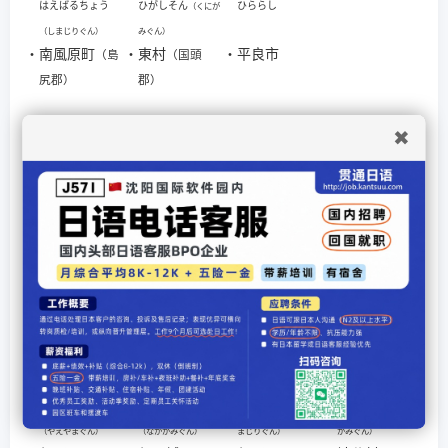
はえばるちょう
ひがしそん
ひららし
（くにが
（しまじりぐん）
みぐん）
・
南風原町
・
東村
・
平良市
（島
（国頭
尻郡）
郡）
ま行
✖
みなみだいとうそ
もとぶちょう
（くに
ん
（しまじりぐん）
がみぐん）
・
南大東村
・
本部町
（島
（国頭
尻郡）
郡）
や行
よなぐにちょう
よなしろちょう
よなばるちょう
よみたんそん
（し
（なか
（やえやまぐん）
（なかがみぐん）
まじりぐん）
がみぐん）