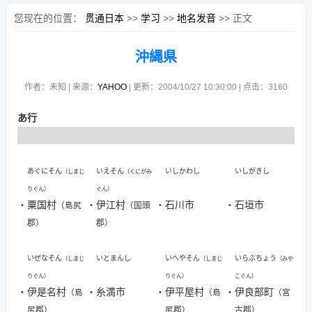
您现在的位置：
贯通日本
>>
学习
>>
地名发音
>> 正文
沖縄県
作者：未知 | 来源：
YAHOO
| 更新：2004/10/27 10:30:00 | 点击：
3160
あ行
あぐにそん
いえそん
いしかわし
いしがきし
（しまじ
（くにがみ
りぐん）
ぐん）
・
粟国村
・
伊江村
・
石川市
・
石垣市
（島尻
（国頭
郡）
郡）
いぜなそん
いとまんし
いへやそん
いらぶちょう
（しまじ
（しまじ
（みや
りぐん）
りぐん）
こぐん）
・
伊是名村
・
糸満市
・
伊平屋村
・
伊良部町
（島
（島
（宮
尻郡）
尻郡）
古郡）