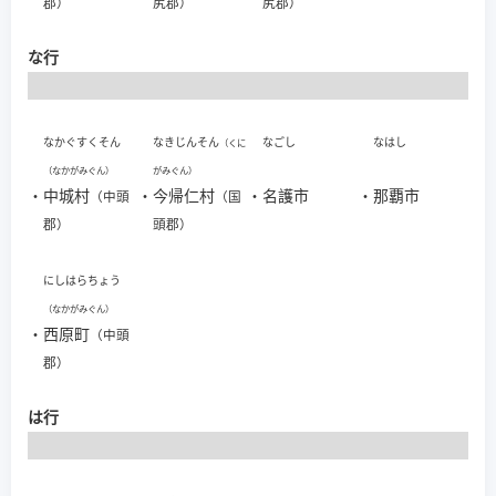
郡）
尻郡）
尻郡）
な行
なかぐすくそん
なきじんそん
なごし
なはし
（くに
（なかがみぐん）
がみぐん）
・
中城村
・
今帰仁村
・
名護市
・
那覇市
（中頭
（国
郡）
頭郡）
にしはらちょう
（なかがみぐん）
・
西原町
（中頭
郡）
は行