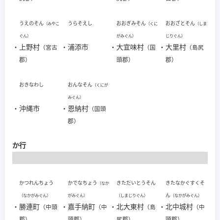
うえのそん
うらそえし
おおぎみそん
おおざとそん
（みやこ
（くに
（しま
ぐん）
がみぐん）
じりぐん）
・
上野村
・
浦添市
・
大宜味村
・
大里村
（宮古
（国
（島尻
郡）
頭郡）
郡）
おきなわし
おんなそん
（くにが
みぐん）
・
沖縄市
・
恩納村
（国頭
郡）
か行
かつれんちょう
かでなちょう
きただいとうそん
きたなかぐすくそ
（なか
ん
（なかがみぐん）
がみぐん）
（しまじりぐん）
（なかがみぐん）
・
勝連町
・
嘉手納町
・
北大東村
・
北中城村
（中頭
（中
（島
（中
郡）
頭郡）
尻郡）
頭郡）