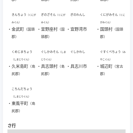
きんちょう
ぎのざそん
ぎのわんし
くにがみそん
（くにが
（くにが
（くに
みぐん）
みぐん）
がみぐん）
・
金武町
・
宜野座村
・
宜野湾市
・
国頭村
（国頭
（国
（国頭
郡）
頭郡）
郡）
くめじまちょう
ぐしかみそん
ぐしかわし
ぐすくべちょう
（しま
（み
（しまじりぐん）
じりぐん）
やこぐん）
・
久米島町
・
具志頭村
・
具志川市
・
城辺町
（島
（島
（宮古
尻郡）
尻郡）
郡）
こちんだちょう
（しまじりぐん）
・
東風平町
（島
尻郡）
さ行