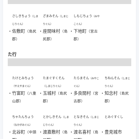
さしきちょう
ざまみそん
しもじちょう
（しま
（しまじ
（みや
じりぐん）
りぐん）
こぐん）
・
佐敷町
・
座間味村
・
下地町
（島尻
（島
（宮古
郡）
尻郡）
郡）
た行
たけとみちょう
たまぐすくそん
たらまそん
ちねんそん
（みやこ
（しまじ
（やえやまぐん）
（しまじりぐん）
ぐん）
りぐん）
・
竹富町
・
玉城村
・
多良間村
・
知念村
（八重
（島尻
（宮
（島尻
山郡）
郡）
古郡）
郡）
ちゃたんちょう
とかしきそん
となきそん
とみぐすくし
（しま
（しまじ
（なかがみぐん）
じりぐん）
りぐん）
・
北谷町
・
渡嘉敷村
・
渡名喜村
・
豊見城市
（中頭
（島
（島