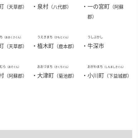
町
・
泉村
・
一の宮町
（天草郡）
（八代郡）
（阿蘇
郡）
ち
うえきまち
うしぶかし
（あまくさぐん）
（かもとぐん）
町
・
植木町
・
牛深市
（天草郡）
（鹿本郡）
むら
おおづまち
おがわまち
（あそぐん）
（きくちぐん）
（しもましきぐん）
村
・
大津町
・
小川町
（阿蘇郡）
（菊池郡）
（下益城郡）