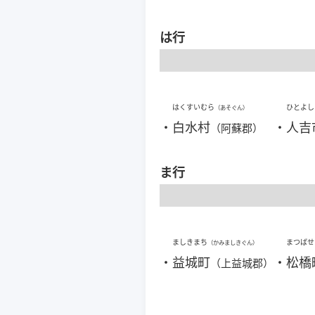
は行
はくすいむら
ひとよし
（あそぐん）
・
白水村
・
人吉
（阿蘇郡）
ま行
ましきまち
まつばせ
（かみましきぐん）
・
益城町
・
松橋
（上益城郡）