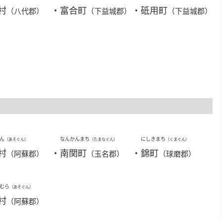
村
・
富合町
・
砥用町
（八代郡）
（下益城郡）
（下益城郡）
ん
なんかんまち
にしきまち
（あそぐん）
（たまなぐん）
（くまぐん）
村
・
南関町
・
錦町
（阿蘇郡）
（玉名郡）
（球磨郡）
むら
（あそぐん）
村
（阿蘇郡）