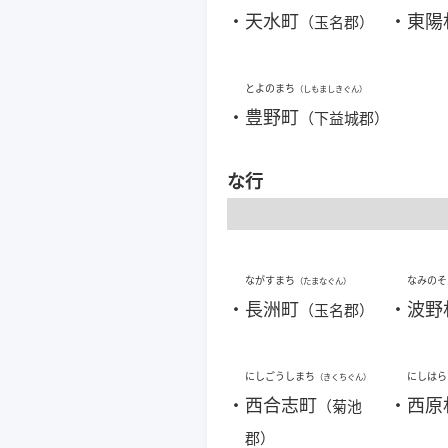
・
天水町
・
東陽
（玉名郡）
とよのまち
（しもましきぐん）
・
豊野町
（下益城郡）
な行
ながすまち
なみのそ
（たまなぐん）
・
長洲町
・
波野
（玉名郡）
にしごうしまち
にしはら
（きくちぐん）
・
西合志町
・
西原
（菊池
郡）