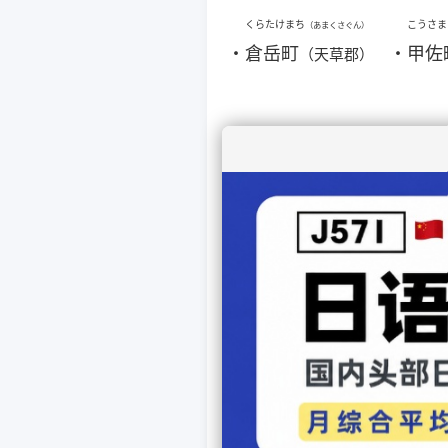
くらたけまち
こうさま
（あまくさぐん）
・
倉岳町
・
甲佐
（天草郡）
さ行
さかもとむら
さがらむ
（やつしろぐん）
・
坂本村
・
相良
（八代郡）
しらぬひまち
しんわま
（うとぐん）
・
不知火町
・
新和
（宇土
郡）