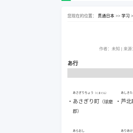
您现在的位置：
贯通日本
>>
学习
作者：未知 | 来源
あ行
あさぎりちょう
あしきた
（くまぐん）
・
あさぎり町
・
芦北
（球磨
郡）
あらおし
ありあけ