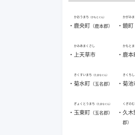
かおうまち
かがみま
（かもとぐん）
・
鹿央町
・
鏡町
（鹿本郡）
かみあまくさし
かもとま
・
上天草市
・
鹿本
きくすいまち
きくちし
（たまなぐん）
・
菊水町
・
菊池
（玉名郡）
ぎょくとうまち
くぎのむ
（たまなぐん）
・
玉東町
・
久木
（玉名郡）
郡）