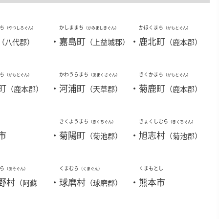
ち
かしままち
かほくまち
（やつしろぐん）
（かみましきぐん）
（かもとぐん）
・
嘉島町
・
鹿北町
（八代郡）
（上益城郡）
（鹿本郡）
ち
かわうらまち
きくかまち
（かもとぐん）
（あまくさぐん）
（かもとぐん）
町
・
河浦町
・
菊鹿町
（鹿本郡）
（天草郡）
（鹿本郡）
きくようまち
きょくしむら
（きくちぐん）
（きくちぐん）
市
・
菊陽町
・
旭志村
（菊池郡）
（菊池郡）
ら
くまむら
くまもとし
（あそぐん）
（くまぐん）
野村
・
球磨村
・
熊本市
（阿蘇
（球磨郡）