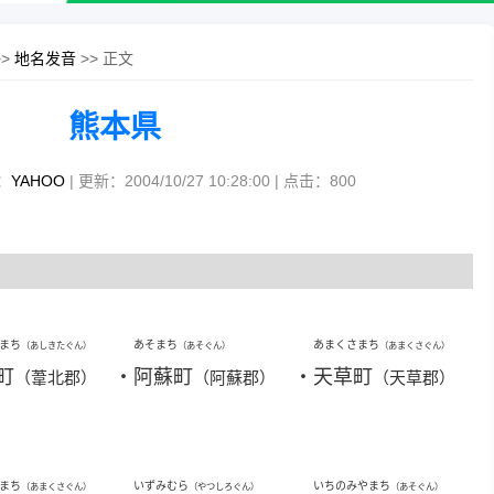
>>
地名发音
>> 正文
熊本県
：
YAHOO
| 更新：2004/10/27 10:28:00 | 点击：
800
まち
あそまち
あまくさまち
（あしきたぐん）
（あそぐん）
（あまくさぐん）
町
・
阿蘇町
・
天草町
（葦北郡）
（阿蘇郡）
（天草郡）
まち
いずみむら
いちのみやまち
（あまくさぐん）
（やつしろぐん）
（あそぐん）