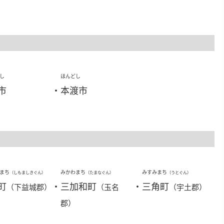
し
ほんどし
市
・
本渡市
まち
みかわまち
みすみまち
（しもましきぐん）
（たまなぐん）
（うとぐん）
町
・
三加和町
・
三角町
（下益城郡）
（玉名
（宇土郡）
郡）