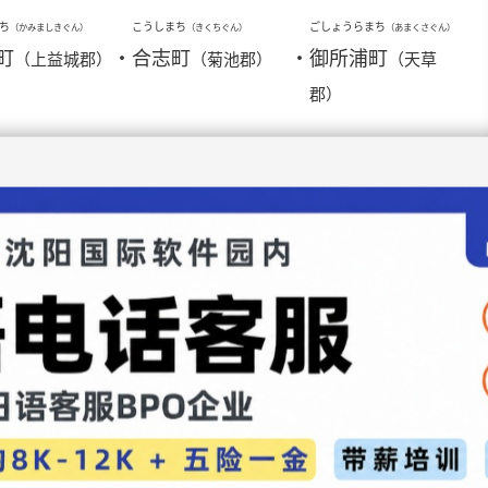
ち
こうしまち
ごしょうらまち
（かみましきぐん）
（きくちぐん）
（あまくさぐん）
町
・
合志町
・
御所浦町
（上益城郡）
（菊池郡）
（天草
郡）
ら
しすいまち
しちじょうまち
（くまぐん）
（きくちぐん）
（きくちぐん）
村
・
泗水町
・
七城町
（球磨郡）
（菊池郡）
（菊池郡）
ち
じょうなんまち
すもとまち
（あまくさぐん）
（しもましきぐん）
（あまくさぐん）
町
・
城南町
・
栖本町
（天草郡）
（下益城郡）
（天草郡）