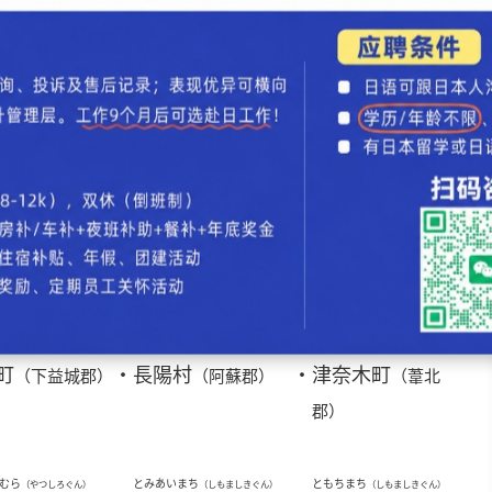
うまち
そようまち
（やつしろぐん）
（あそぐん）
町
・
蘇陽町
（八代郡）
（阿蘇郡）
まち
たのうらまち
たまなし
（あそぐん）
（あしきたぐん）
町
・
田浦町
・
玉名市
（阿蘇郡）
（葦北郡）
うまち
ちょうようむら
つなぎまち
（しもましきぐん）
（あそぐん）
（あしきたぐん）
町
・
長陽村
・
津奈木町
（下益城郡）
（阿蘇郡）
（葦北
郡）
むら
とみあいまち
ともちまち
（やつしろぐん）
（しもましきぐん）
（しもましきぐん）