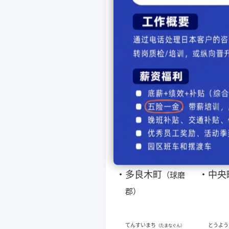
せいわそん
せんちょ
（かみましきぐん）
・
清和村
・
千丁
（上益城郡）
た行
たいめいまち
たかもり
（たまなぐん）
・
岱明町
・
高森
（玉名郡）
たらぎまち
ちゅうお
（くまぐん）
・
多良木町
・
中央
（球磨
郡）
てんすいまち
とうよう
（たまなぐん）