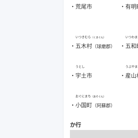
・
荒尾市
・
有明
いつきむら
いつわま
（くまぐん）
・
五木村
・
五和
（球磨郡）
うとし
うぶやま
・
宇土市
・
産山
おぐにまち
（あそぐん）
・
小国町
（阿蘇郡）
か行