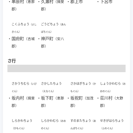
・
串原村
・
久瀬村
・
郡上市
・
下呂市
（恵那
（揖斐
郡）
郡）
こくふちょう
ごうどちょう
（よし
（あん
きぐん）
ぱちぐん）
・
国府町
・
神戸町
（吉城
（安八
郡）
郡）
さ行
さかうちむら
さかしたちょう
さかほぎちょう
しょうかわむら
（いび
（か
（お
ぐん）
（えなぐん）
もぐん）
おのぐん）
・
坂内村
・
坂下町
・
坂祝町
・
荘川村
（揖斐
（恵那
（加茂
（大野
郡）
郡）
郡）
郡）
しらかわちょう
しらかわむら
すのまたちょう
せきがはらちょう
（おお
（あ
（かもぐん）
のぐん）
んぱちぐん）
（ふわぐん）