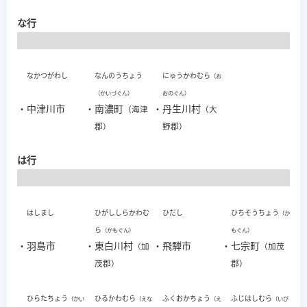
な行
なかつがわし
なんのうちょう
にゅうかわむら
（お
（かいづぐん）
おのぐん）
・
中津川市
・
南濃町
・
丹生川村
（海津
（大
郡）
野郡）
は行
はしまし
ひがししらかわむ
ひだし
ひちそうちょう
（か
ら
（かもぐん）
もぐん）
・
羽島市
・
東白川村
・
飛騨市
・
七宗町
（加
（加茂
茂郡）
郡）
ひらたちょう
ひるかわむら
ふくおかちょう
ふじはしむら
（かい
（えな
（え
（いび