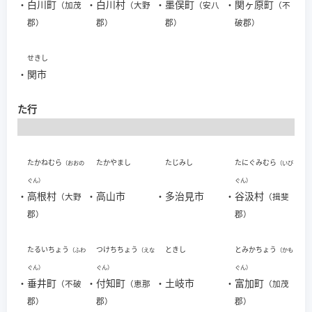
・
白川町
・
白川村
・
墨俣町
・
関ヶ原町
（加茂
（大野
（安八
（不
郡）
郡）
郡）
破郡）
せきし
・
関市
た行
たかねむら
たかやまし
たじみし
たにぐみむら
（おおの
（いび
ぐん）
ぐん）
・
高根村
・
高山市
・
多治見市
・
谷汲村
（大野
（揖斐
郡）
郡）
たるいちょう
つけちちょう
ときし
とみかちょう
（ふわ
（えな
（かも
ぐん）
ぐん）
ぐん）
・
垂井町
・
付知町
・
土岐市
・
富加町
（不破
（恵那
（加茂
郡）
郡）
郡）