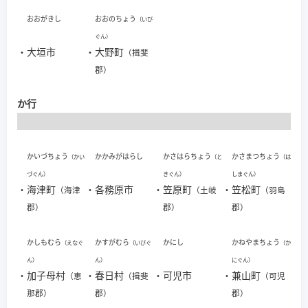
おおがきし
おおのちょう
（いび
ぐん）
・
大垣市
・
大野町
（揖斐
郡）
か行
かいづちょう
かかみがはらし
かさはらちょう
かさまつちょう
（かい
（と
（は
づぐん）
きぐん）
しまぐん）
・
海津町
・
各務原市
・
笠原町
・
笠松町
（海津
（土岐
（羽島
郡）
郡）
郡）
かしもむら
かすがむら
かにし
かねやまちょう
（えなぐ
（いびぐ
（か
ん）
ん）
にぐん）
・
加子母村
・
春日村
・
可児市
・
兼山町
（恵
（揖斐
（可児
那郡）
郡）
郡）