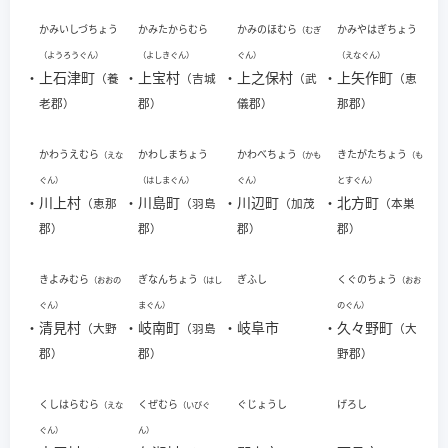
かみいしづちょう
かみたからむら
かみのほむら
かみやはぎちょう
（むぎ
（ようろうぐん）
（よしきぐん）
ぐん）
（えなぐん）
・
上石津町
・
上宝村
・
上之保村
・
上矢作町
（養
（吉城
（武
（恵
老郡）
郡）
儀郡）
那郡）
かわうえむら
かわしまちょう
かわべちょう
きたがたちょう
（えな
（かも
（も
ぐん）
（はしまぐん）
ぐん）
とすぐん）
・
川上村
・
川島町
・
川辺町
・
北方町
（恵那
（羽島
（加茂
（本巣
郡）
郡）
郡）
郡）
きよみむら
ぎなんちょう
ぎふし
くぐのちょう
（おおの
（はし
（おお
ぐん）
まぐん）
のぐん）
・
清見村
・
岐南町
・
岐阜市
・
久々野町
（大野
（羽島
（大
郡）
郡）
野郡）
くしはらむら
くぜむら
ぐじょうし
げろし
（えな
（いびぐ
ぐん）
ん）