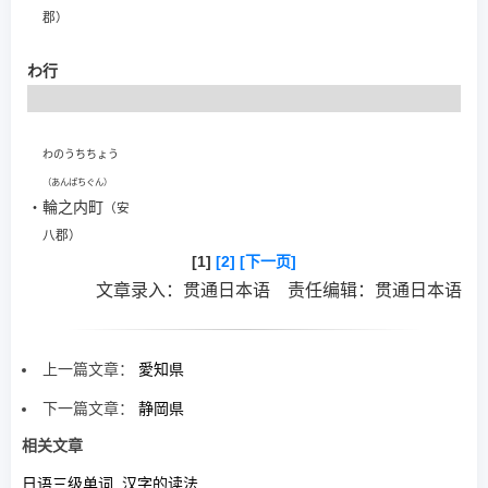
郡）
わ行
わのうちちょう
（あんぱちぐん）
・
輪之内町
（安
八郡）
[1]
[2]
[下一页]
文章录入：贯通日本语 责任编辑：贯通日本语
上一篇文章：
愛知県
下一篇文章：
静岡県
相关文章
日语三级单词 汉字的读法