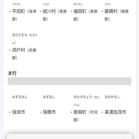
づぐん）
ぐん）
なぐん）
ぐん）
・
平田町
・
蛭川村
・
福岡町
・
藤橋村
（海津
（恵那
（恵那
（揖斐
郡）
郡）
郡）
郡）
ほらどむら
（むぎぐ
ん）
・
洞戸村
（武儀
郡）
ま行
みずなみし
みずほし
みたけちょう
みのかもし
（かに
ぐん）
・
瑞浪市
・
瑞穂市
・
御嵩町
・
美濃加茂市
（可児
郡）
みのし
みやむら
むぎちょう
むげがわちょう
（おおのぐ
（むぎぐ
（む