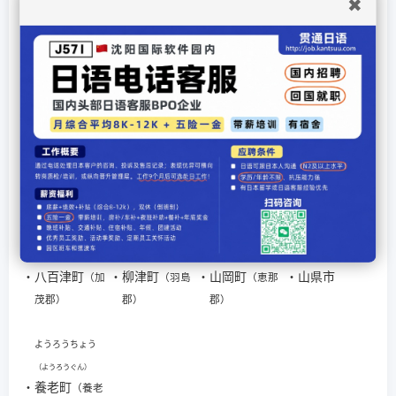
✖
ん）
ん）
ぎぐん）
・
美濃市
・
宮村
・
武儀町
・
武芸川町
（大野
（武儀
（武
郡）
郡）
儀郡）
もとすし
・
本巣市
や行
やおつちょう
やないづちょう
やまおかちょう
やまがたし
（かも
（え
ぐん）
（はしまぐん）
なぐん）
・
八百津町
・
柳津町
・
山岡町
・
山県市
（加
（羽島
（恵那
茂郡）
郡）
郡）
ようろうちょう
（ようろうぐん）
・
養老町
（養老