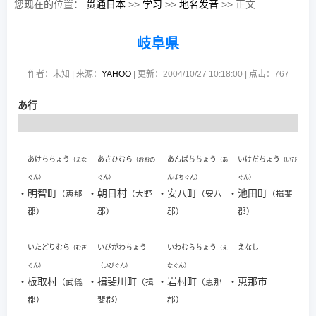
您现在的位置：
贯通日本
>>
学习
>>
地名发音
>> 正文
岐阜県
作者：未知 | 来源：
YAHOO
| 更新：2004/10/27 10:18:00 | 点击：
767
あ行
あけちちょう
あさひむら
あんぱちちょう
いけだちょう
（えな
（おおの
（あ
（いび
ぐん）
ぐん）
んぱちぐん）
ぐん）
・
明智町
・
朝日村
・
安八町
・
池田町
（恵那
（大野
（安八
（揖斐
郡）
郡）
郡）
郡）
いたどりむら
いびがわちょう
いわむらちょう
えなし
（むぎ
（え
ぐん）
（いびぐん）
なぐん）
・
板取村
・
揖斐川町
・
岩村町
・
恵那市
（武儀
（揖
（恵那
郡）
斐郡）
郡）