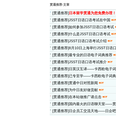
贯通推荐-文章
[
贯通推荐
]
日本留学贯通为您免费办理！
[
贯通推荐
]
JSST日语口语考试在中国
[
贯通推荐
]
如何参加JSST日语口语考试
[
贯通推荐
]
什么是JSST日语口语考试
[
贯通推荐
]
JSST日语口语考试介绍
[
贯通推荐
]
8月10日上海举行JSST日语
[
贯通推荐
]
最专业的日语电子词典推荐
[
贯通推荐
]
JSST日语口语考试推介
[
贯通推荐
]
日英汉互译——卡西欧电子词
[
贯通推荐
]
已专至学——卡西欧电子词典
[
贯通推荐
]
贯通中日对照新闻
[
贯通推荐
]
为中日友好做贡献
[
贯通推荐
]
在本站做推广请点击
[
贯通推荐
]
国内最火的日语聊天室——贯
[
贯通推荐
]
日企员工交流天地——日企吧