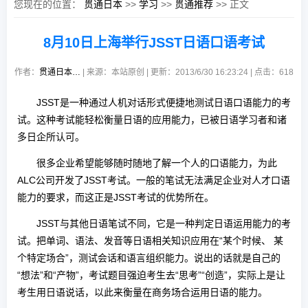
您现在的位置：
贯通日本
>>
学习
>>
贯通推荐
>> 正文
8月10日上海举行JSST日语口语考试
作者：
贯通日本…
| 来源：本站原创 | 更新：2013/6/30 16:23:24 | 点击：
618
JSST是一种通过人机对话形式便捷地测试日语口语能力的考
试。这种考试能轻松衡量日语的应用能力，已被日语学习者和诸
多日企所认可。
很多企业希望能够随时随地了解一个人的口语能力，为此
ALC公司开发了JSST考试。一般的笔试无法满足企业对人才口语
能力的要求，而这正是JSST考试的优势所在。
JSST与其他日语笔试不同，它是一种判定日语运用能力的考
试。把单词、语法、发音等日语相关知识应用在“某个时候、 某
个特定场合”，测试会话和语言组织能力。说出的话就是自己的
“想法”和“产物”，考试题目强迫考生去“思考”“创造”，实际上是让
考生用日语说话，以此来衡量在商务场合运用日语的能力。