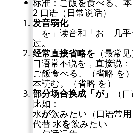
标准：ご飯
を
食べる、本
2 口语（日常说话）
发音弱化
「を」读音和「お」几乎
过。
经常直接省略を
（最常见
口语常不说を，直接说：
ご飯食べる。（省略 を
本読む。（省略 を）
部分场合换成「が」
（口
比如：
水
が
飲みたい（口语常用
代替 水
を
飲みたい