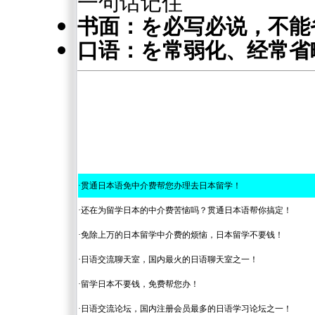
一句话记住
书面：を必写必说，不能
口语：を常弱化、经常省
·
贯通日本语免中介费帮您办理去日本留学！
·
还在为留学日本的中介费苦恼吗？贯通日本语帮你搞定！
·
免除上万的日本留学中介费的烦恼，日本留学不要钱！
·
日语交流聊天室，国内最火的日语聊天室之一！
·
留学日本不要钱，免费帮您办！
·
日语交流论坛，国内注册会员最多的日语学习论坛之一！